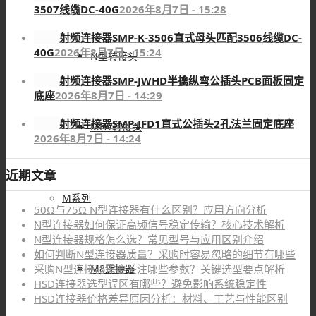
3507线缆DC-40G
2026年8月7日 - 15:28
射频连接器SMP-K-3506直式母头匹配3506线缆DC-
40G
2026年8月7日 - 15:24
N型转接头
射频连接器SMP-JWHD半擒纵弯公插头PCB面板固定
底座
2026年8月7日 - 14:29
射频连接器SMP-JFD1直式公插头2孔法兰固定底座
MHV转接头
2026年8月7日 - 14:24
近期文章
M系列
50Ω与75Ω N型连接器有什么区别？应用方向分析
N型连接器如何保证高频信号稳定传输？核心技术解析
N型连接器规格怎么选？常见型号与应用区别介绍
如何判断N型连接器质量？采购时容易忽略的细节有哪些
采购N型连接器需要关注哪些参数？关键选型要点解析
M8连接器
HSD连接器选型误区有哪些？避免影响系统稳定性
HSD连接器价格差异原因分析：材料、工艺与性能区别