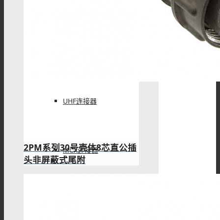
F型连接器
N型连接器
UHF连接器
2PM系列30号壳体8芯直公插
MCX连接器
头非屏蔽式尾附
MMCX连接器