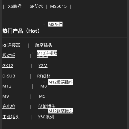
|
XS航插
|
SP防水
|
MS5015
|
M8配件
热门产品（Hot）
RF连接器
|
航空插头
M12连接器
板对板
|
GX20
GX12
|
Y2M
D-SUB
|
RF线材
M12板端插座
M12
|
M8
M9
|
M5
充电枪
|
储能插头
M12组装接头
工业插头
|
Y50系列