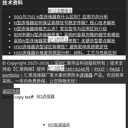
技术资料
M12注塑接头
50Ω与75Ω N型连接器有什么区别？应用方向分析
N型连接器如何保证高频信号稳定传输？核心技术解析
N型连接器规格怎么选？常见型号与应用区别介绍
如何判断N型连接器质量？采购时容易忽略的细节有哪些
M12转接头
采购N型连接器需要关注哪些参数？关键选型要点解析
HSD连接器选型误区有哪些？避免影响系统稳定性
HSD连接器价格差异原因分析：材料、工艺与性能区别
© Copyright 2025-
2026 | 深圳仁昊伟业科技版权所有 | 技术支
M12线束
持由【仁昊网络】提供 |
粤ICP备18019240号
|
POST
|
PAGE
|
portfolio
| 仁昊连接器厂家大量优质防水
连接器
产品，欢迎前来
采购，一年内免费质保，让您购物无忧！
返回顶部
M5连接器
Don`t copy text!
M5板端插座