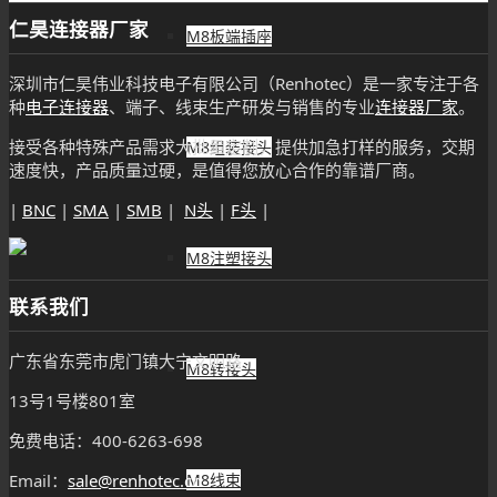
仁昊连接器厂家
M8板端插座
深圳市仁昊伟业科技电子有限公司（Renhotec）是一家专注于各
种
电子连接器
、端子、线束生产研发与销售的专业
连接器厂家
。
接受各种特殊产品需求大批量定制，提供加急打样的服务，交期
M8组装接头
速度快，产品质量过硬，是值得您放心合作的靠谱厂商。
|
BNC
|
SMA
|
SMB
|
N头
|
F头
|
M8注塑接头
联系我们
广东省东莞市虎门镇大宁文明路
M8转接头
13号1号楼801室
免费电话：400-6263-698
Email：
sale@renhotec.cn
M8线束