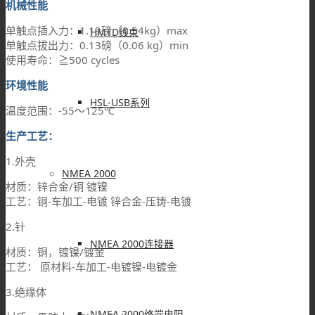
机械性能
单触点插入力：1.19磅（0.54kg）max
HMTD线束
单触点拔出力：0.13磅（0.06 kg）min
使用寿命：≧500 cycles
环境性能
HSL-USB系列
温度范围：-55～125℃
生产工艺：
1.外壳
NMEA 2000
材质：锌合金/铜 镀镍
工艺：铜-车加工-电镀 锌合金-压铸-电镀
2.针
NMEA 2000连接器
材质：铜，镀镍/镀金
工艺： 原材料-车加工-电镀镍-电镀金
3.绝缘体
NMEA 2000终端电阻