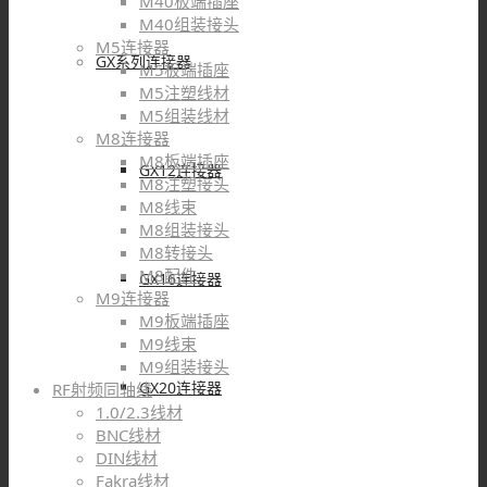
M40板端插座
M40组装接头
M5连接器
GX系列连接器
M5板端插座
M5注塑线材
M5组装线材
M8连接器
M8板端插座
GX12连接器
M8注塑接头
M8线束
M8组装接头
M8转接头
M8配件
GX16连接器
M9连接器
M9板端插座
M9线束
M9组装接头
GX20连接器
RF射频同轴线
1.0/2.3线材
BNC线材
DIN线材
Fakra线材