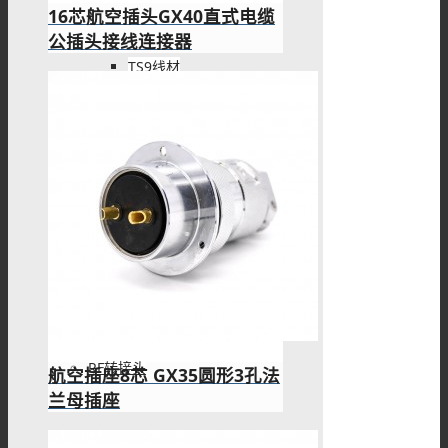
16芯航空插头GX40直式电缆
公插头接线连接器
TS9线材
FME线材
SMC线材
RF转接头
航空插座8芯 GX35圆形3孔法
兰母插座