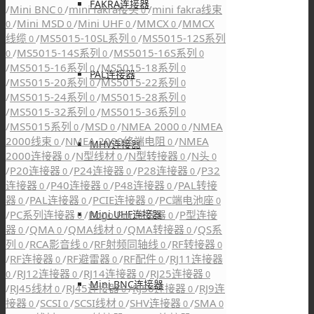
FAKRA连接器
/
Mini BNC
/
mini fakra接头
/
mini fakra线束
0
0
/
Mini MSD
/
Mini UHF
/
MMCX
/
MMCX
0
0
0
0
线缆
/
MS5015-10SL系列
/
MS5015-12S系列
0
0
/
MS5015-14S系列
/
MS5015-16S系列
0
0
0
/
MS5015-16系列
/
MS5015-18系列
0
0
PAL连接器
/
MS5015-20系列
/
MS5015-22系列
0
0
/
MS5015-24系列
/
MS5015-28系列
0
0
/
MS5015-32系列
/
MS5015-36系列
0
0
/
MS5015系列
/
MSD
/
NMEA 2000
/
NMEA
0
0
0
2000线束
/
NMEA 2000终端电阻
/
NMEA
0
0
MHV连接器
2000连接器
/
N型线材
/
N型转接器
/
N头
0
0
0
0
/
P20连接器
/
P24连接器
/
P28连接器
/
P32
0
0
0
连接器
/
P40连接器
/
P48连接器
/
PAL转接
0
0
0
器
/
PAL连接器
/
PCIE连接器
/
PC端电池座
0
0
0
0
Mini UHF连接器
/
PC系列连接器
/
Pogo Pin 连接器
/
P型连接
0
0
器
/
QMA
/
QMA线材
/
QMA转接器
/
QS系
0
0
0
0
列
/
RCA影音线
/
RF射频同轴线
/
RF转接器
0
0
0
0
/
RF连接器
/
RF避雷器
/
RF配件
/
RJ11连接器
0
0
0
/
RJ12连接器
/
RJ14连接器
/
RJ25连接器
0
0
0
0
Mini BNC连接器
/
RJ45线材
/
RJ45连接器
/
RJ50连接器
/
RJ9连
0
0
0
接器
/
SCSI
/
SCSI线材
/
SHV连接器
/
SMA
0
0
0
0
0