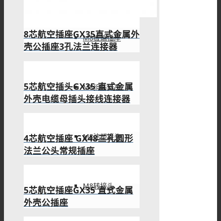
8芯航空插座GX35直式金属外
M8板端插座
壳公插座3孔法兰连接器
5芯航空插头GX35 直式金属
M8组装接头
外壳电缆母插头接线连接器
M8注塑接头
4芯航空插座 GX48三孔圆形
法兰公头常规插座
M8转接头
5芯航空插座GX35 直式金属
外壳公插座