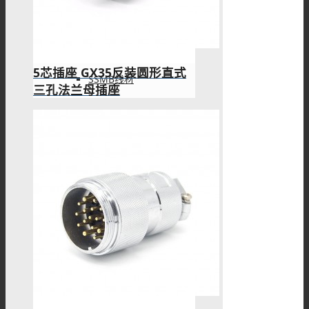
HSD线材
5芯插座 GX35反装圆形直式
SSMB线材
三孔法兰母插座
Fakra线材
IPEX线缆
UHF线材