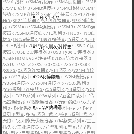
/
SMA 线材
/
SMA转接器
/
SMA连接器
/
SMB
0
0
0
/
SMB 线材
/
SMB连接器
/
SMC线材
/
SMP
0
0
0
0
线缆
/
SMP连接器
/
SP13连接器
/
SP17连接
0
0
0
IPEX连接器
器
/
SP21连接器
/
SP29连接器
/
SP系列连接
0
0
0
器
/
SSMA
/
SSMA连接器
/
SSMB
/
SSMB连
0
0
0
0
接器
/
SSMB连接线
/
TL系列
/
TNC
/
TNC线
0
0
0
0
材
/
TNC转接器
/
TS9连接线
/
TY系列
/
UHF
0
0
0
0
/
UHF线材
/
UHF转接器
/
USB
/
USB 2.0连
0
0
0
0
L9(1.6/5.6)连接器
接器
/
USB 3.0连接器
/
USB Type C 连接器
0
0
0
/
USB/HDMI/VGA转接线
/
USB防水连接器
0
0
/
XS10
/
XS12
/
XS16
/
XS6
/
XS7
/
XS8
0
0
0
0
0
0
/
XS9
/
XS系列连接器
/
Y11系列
/
Y21M连接
0
0
0
器
/
Y27系列
/
Y28M连接器
/
Y2M连接器
FME连接器
0
0
0
0
/
Y36M连接器
/
Y50M连接器
/
Y50X系列
0
0
0
/
Y50系列电连接器
/
Y55系列
/
YB系列
/
YGC
0
0
0
系列
/
YGD系列
/
YW系列
/
五金件系列
/
传
0
0
0
0
感器连接器
/
储能连接器
/
光纤跳线
/
双头系
0
0
0
QMA 连接器
列
/
多Pin系列-B型
/
多Pin系列-F型
/
多Pin
0
0
0
系列-P型
/
多Pin系列-R型
/
多Pin系列-T型
/
0
0
0
天线
/
太阳能光伏连接器
/
屏蔽夹系列
/
工业
0
0
0
插头
/
工业连接器
/
异型系列-B型
/
异型系
0
0
0
列-F型
/
异型系列-G型
/
异型系列-P型
/
异型
0
0
0