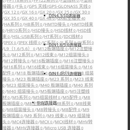
/
FPT18系列
/
FPT22系列
/
F型线材
/
F型转
0
0
0
0
接器
/
F头
/
GPS 天线/GPS-GLONASS 天线
0
0
0
/
GX 12
/
GX 16
/
GX 20
/
GX 25
/
GX 30
0
0
0
0
0
DIN4.3/10连接器
/
GX 35
/
GX 40
/
GX 48
/
GX航空插头
0
0
0
40
/
HA系列
/
HB系列
/
HMTD接头
/
HMTD线束
0
0
0
/
HR10系列
/
HSD接头
/
HSD线材
/
HSD线
0
0
0
0
束
/
HSL-USB系列
/
HT系列
/
IDC线材
0
0
0
0
/
IPEX
/
IPEX 线缆
/
JC系列
/
JL系列
/
JY系列
0
0
0
0
0
DIN1.6/5.6连接器
/
L9（1.6/5.6）
/
M12板端插座
/
M12注塑接
0
0
头
/
M12系列
/
M12线束
/
M12组装接头
0
0
0
0
/
M12转接头
/
M16板端插座
/
M16注塑接头
0
0
0
/
M16系列
/
M16线束
/
M16组装接头
/
M16
0
0
0
配件
/
M18 板端插座
/
M18 系列
/
M18 组装
DIN1.0/2.3连接器
0
0
0
接头
/
M23 板端插座
/
M23 系列
/
M23 线束
0
0
0
/
M23 组装接头
/
M40 板端插座
/
M40 系列
0
0
0
/
M40 组装接头
/
M5板端插座
/
M5注塑线
0
0
0
材
/
M5系列
/
M5组装线材
/
M5配件
/
M8
0
0
0
0
SHV连接器
板端插座
/
M8注塑接头
/
M8系列
/
M8线束
0
0
0
/
M8组装接头
/
M8转接头
/
M8配件
/
M9
0
0
0
0
板端插座
/
M9 系列
/
M9 线束
/
M9 组装接
0
0
0
头
/
MC4连接器
/
MCX
/
MCX线材
/
MHV转
0
0
0
0
接器
/
MHV连接器
/
Micro USB 连接器
0
0
0