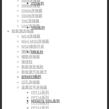
SMA连接器
Y55系列
SMB连接器
SSMA连接器
SSMB连接器
TNC连接器
UHF连接器
YGD系列
新能源连接器
MC4连接器
Mini MSD连接器
MSD维修开关
储能线束
YW系列
储能连接器
接线柱
新能源充电枪
新能源汽车端子
MS5015系列
欧标交流枪
过孔连接器
金属信号连接器
FPT12系列
FPT16系列
MS5015-10SL系列
FPT18系列
FPT22系列