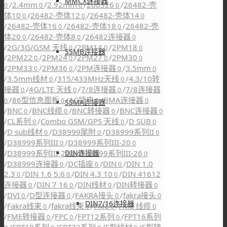
MMCX连接器
/
2.4mm
/
2.92mm
/
260326
/
26482-壳
0
0
0
0
体10
/
26482-壳体12
/
26482-壳体14
0
0
0
/
26482-壳体16
/
26482-壳体18
/
26482-壳
0
0
体20
/
26482-壳体8
/
26482连接器
0
0
0
/
2G/3G/GSM 天线
/
2PM14
/
2PM18
0
0
0
SSMB连接器
/
2PM22
/
2PM24
/
2PM27
/
2PM30
0
0
0
0
/
2PM33
/
2PM36
/
2PM连接器
/
3.5mm
0
0
0
0
/
3.5mm线材
/
315/433MHz天线
/
4.3/10转
0
0
接器
/
4G/LTE 天线
/
7/8连接器
/
7/8连接器
0
0
0
/
86型信息面板
/
AC插座
/
BMA连接器
0
0
0
0
SSMA连接器
/
BNC
/
BNC线缆
/
BNC转接器
/
BNC连接器
0
0
0
0
/
CL系列
/
Combo GSM/GPS 天线
/
D SUB
0
0
0
/
D sub线材
/
D38999尾附
/
D38999系列II
0
0
0
/
D38999系列III
/
D38999系列III-20
0
0
DIN连接器
/
D38999系列III-24
/
D38999系列III-26
0
0
/
D38999连接器
/
DC插座
/
DIN
/
DIN 1.0
0
0
0
2.3
/
DIN 1.6 5.6
/
DIN 4.3 10
/
DIN 41612
0
0
0
连接器
/
DIN 7 16
/
DIN线材
/
DIN转接器
0
0
0
0
/
DVI
/
D型连接器
/
FAKRA接头
/
fakra接头
0
0
0
0
DIN7/16连接器
/
Fakra线束
/
fakra线束
/
FME
/
FME 线缆
0
0
0
0
/
FME转接器
/
FPC
/
FPT12系列
/
FPT16系列
0
0
0