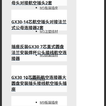
母头对接航空插头2套
M5板端插座
GX30-14芯航空插头对接法兰
式公母连接器2套
M5注塑线材
插座反装GX30 7芯直式圆盘
法兰安装焊杯公头接线航空连
M5组装线材
接器
GX30 10芯圆形航空连接器大
M9连接器
圆盘安装插头接线航空插头插
座
M9板端插座