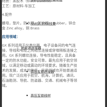
材质：黑胶木（Black Bakelite）
工艺：原材料-车加工
4.配件
螺母，垫片，防水圈，防护帽： Rubber，锌合
NMEA 2000线束
金 Zinc alloy，铜 Brass
应用领域：
GX 系列适用于仪表仪器、电子设备间的电气连
新能源连接器
接、导线和电缆之间相互连接或穿墙隔板连接之
用。GX 系列螺纹连接，导电性能稳定，且具备
一定的防水功能，安全可靠，最先应用于航空领
域，以满足移动或震动的环境要求。随着生产技
术的发展，成本的降低，民用领域也开始普遍适
高压互锁连接器
用。现广泛应用于航空、航海，计算机、通讯、
石油勘测、导航、防盗器、交通、机械电子等领
域。
高压互锁线材