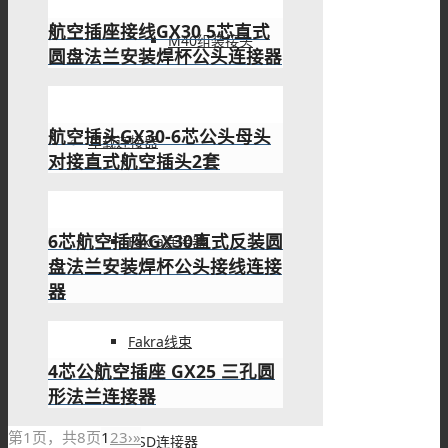
航空插座接线GX30 5芯直式
M40组装接头
圆盘法兰安装焊杯公头连接器
航空插头GX30-6芯公头母头
车载连接器
对接直式航空插头2套
6芯航空插座GX30直式反装圆
Fakra连接器
盘法兰安装焊杯公头接线连接
器
Fakra线束
4芯公航空插座 GX25 三孔圆
形法兰连接器
第1页，共8页
1
2
3
›
»
HSD连接器