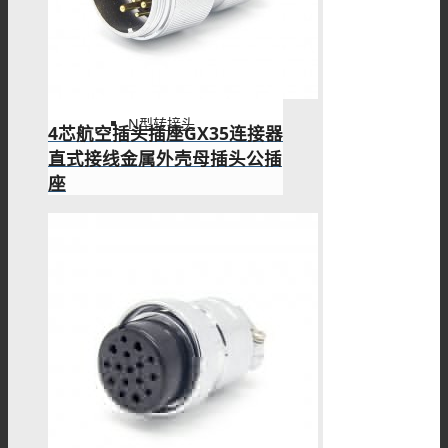
DIN转接头
N型转接头
4芯航空插头插座GX35连接器
直式接线金属外壳母插头公插
座
MHV转接头
M系列
M8连接器