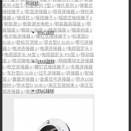
RF线材
系列-R型
/
异型系列-T型
/
弹片系列
/
弹簧式
0
0
0
接线端子
/
影音连接器
/
排母连接器
/
排针连
0
0
0
接器
/
接线柱
/
接线端子
/
插拔式接线端子
0
0
0
0
/
新能源
/
新能源充电枪
/
明装器具插座
/
明
0
0
0
装插座
/
暗装公插座
/
暗装插座
/
暗装斜座
0
0
0
0
BNC线材
/
板对板连接器
/
栅栏式接线端子
/
标准型D
0
0
SUB
/
欧标交流枪
/
混合型D SUB
/
牵引连接
0
0
0
器
/
电池连接器
/
电源连接器
/
电缆固定头
0
0
0
0
/
电缆固定头-M型
/
电缆固定头-PG型
/
移动插
0
0
座
/
移动端电池座
/
线材
/
网络模块化连接器
0
0
0
SMA线材
/
航空连接器
/
螺钉式接线端子
/
车载连接器
0
0
0
/
车针型D SUB
/
过孔连接器
/
连接器
/
配线
0
0
0
0
架
/
重载连接器
/
金属信号连接器
/
防水USB
0
0
0
线材
/
防水型D SUB
/
高压互锁线束
/
高压互
0
0
0
TNC线材
锁连接器
/
高密度D SUB
0
0
SMB线材