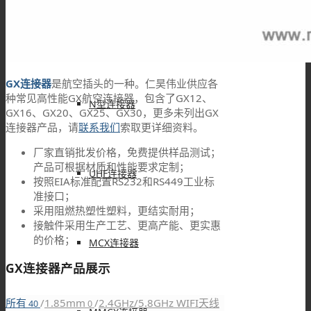
F型连接器
GX
连接器
是航空插头的一种。仁昊伟业供应各
种常见高性能GX航空连接器，包含了GX12、
N型连接器
GX16、GX20、GX25、GX30，更多未列出GX
连接器产品，请
联系我们
索取更详细资料。
厂家直销批发价格，免费提供样品测试；
产品可根据材质和性能要求定制；
UHF连接器
按照EIA标准配置RS232和RS449工业标
准接口；
采用阻燃热塑性塑料，更结实耐用；
接触件采用生产工艺、更高产能、更实惠
的价格；
MCX连接器
GX连接器产品展示
所有
/
1.85mm
/
2.4GHz/5.8GHz WIFI天线
40
0