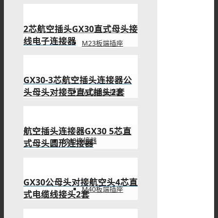
2芯航空插头GX30直式母头接
线电子连接器
M23板端插座
GX30-3芯航空插头连接器公
头母头对接型直式插头2套
M23组装接头
航空插头连接器GX30 5芯直
M40连接器
式母头圆形连接器
GX30公母头对接航空头4芯直
M40板端插座
式电缆线接头2套