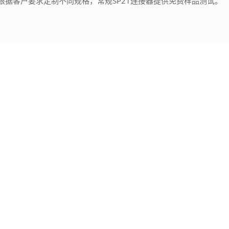
可根据客户要求定制不同规格，常规SP21连接器提供免费样品测试。