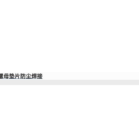
板螺母垫片防尘焊接