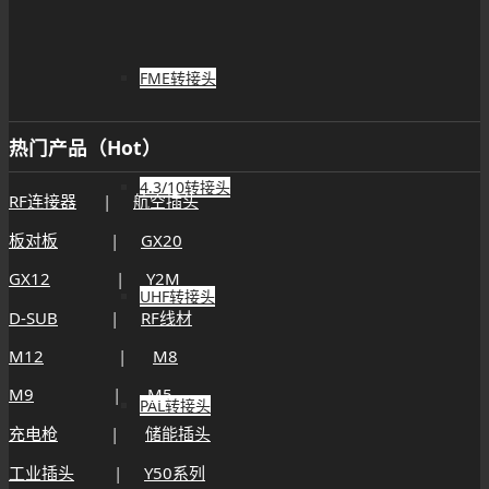
FME转接头
热门产品（Hot）
4.3/10转接头
RF连接器
|
航空插头
板对板
|
GX20
GX12
|
Y2M
UHF转接头
D-SUB
|
RF线材
M12
|
M8
M9
|
M5
PAL转接头
充电枪
|
储能插头
工业插头
|
Y50系列