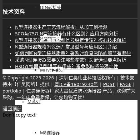
DIN转接头
技术资料
N型连接器生产工艺流程解析：从加工到检测
50Ω与75Ω N型连接器有什么区别？应用方向分析
N型转接头
N型连接器如何保证高频信号稳定传输？核心技术解析
N型连接器规格怎么选？常见型号与应用区别介绍
如何判断N型连接器质量？采购时容易忽略的细节有哪些
采购N型连接器需要关注哪些参数？关键选型要点解析
HSD连接器选型误区有哪些？避免影响系统稳定性
MHV转接头
© Copyright 2025-
2026 | 深圳仁昊伟业科技版权所有 | 技术支
持由【仁昊网络】提供 |
粤ICP备18019240号
|
POST
|
PAGE
|
portfolio
| 仁昊连接器厂家大量优质防水
连接器
产品，欢迎前来
采购，一年内免费质保，让您购物无忧！
M系列
返回顶部
Don`t copy text!
M8连接器