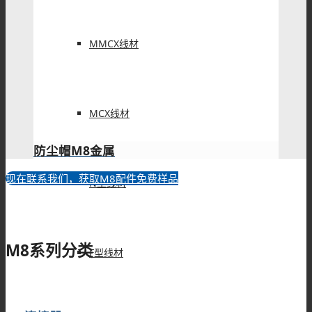
MMCX线材
MCX线材
防尘帽M8金属
现在联系我们，获取M8配件免费样品
N型线材
常规M8防尘帽、M8螺母可以根据您的需求提供部分免费样品进
行测试，特殊规格尺寸，也可以为您定制打样。
M8系列分类
F型线材