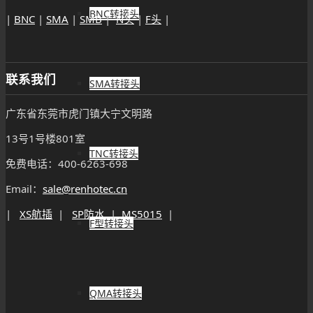
BNC转接头
|
BNC
|
SMA
|
SMB
|
N头
|
F头
|
联系我们
SMA转接头
广东省东莞市虎门镇大宁文明路
13号1号楼801室
TNC转接头
免费电话：400-6263-698
Email：
sale@renhotec.cn
|
XS航插
|
SP防水
|
MS5015
|
F型转接头
QMA转接头