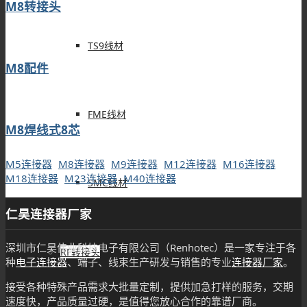
M8转接头
TS9线材
M8配件
FME线材
M8焊线式8芯
M5连接器
M8连接器
M9连接器
M12连接器
M16连接器
M18连接器
M23连接器
M40连接器
SMC线材
仁昊连接器厂家
深圳市仁昊伟业科技电子有限公司（Renhotec）是一家专注于各
RF转接头
种
电子连接器
、端子、线束生产研发与销售的专业
连接器厂家
。
接受各种特殊产品需求大批量定制，提供加急打样的服务，交期
速度快，产品质量过硬，是值得您放心合作的靠谱厂商。