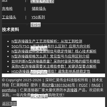
金属信号连接器
充电枪
|
储能插头
工业插头
|
Y50系列
接线柱
技术资料
N型连接器生产工艺流程解析：从加工到检测
50Ω与75Ω N型连接器有什么区别？应用方向分析
过孔连接器
N型连接器如何保证高频信号稳定传输？核心技术解析
N型连接器规格怎么选？常见型号与应用区别介绍
如何判断N型连接器质量？采购时容易忽略的细节有哪些
采购N型连接器需要关注哪些参数？关键选型要点解析
HSD连接器选型误区有哪些？避免影响系统稳定性
欧标交流枪
© Copyright 2025-
2026 | 深圳仁昊伟业科技版权所有 | 技术支
持由【仁昊网络】提供 |
粤ICP备18019240号
|
POST
|
PAGE
|
portfolio
| 仁昊连接器厂家大量优质防水
连接器
产品，欢迎前来
采购，一年内免费质保，让您购物无忧！
MC4连接器
返回顶部