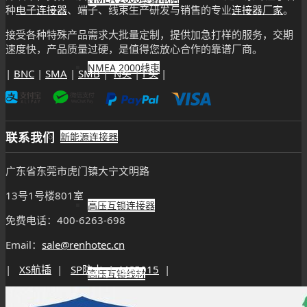
种
电子连接器
、端子、线束生产研发与销售的专业
连接器厂家
。
接受各种特殊产品需求大批量定制，提供加急打样的服务，交期
速度快，产品质量过硬，是值得您放心合作的靠谱厂商。
NMEA 2000线束
|
BNC
|
SMA
|
SMB
|
N头
|
F头
|
联系我们
新能源连接器
广东省东莞市虎门镇大宁文明路
13号1号楼801室
高压互锁连接器
免费电话：400-6263-698
Email：
sale@renhotec.cn
|
XS航插
|
SP防水
|
MS5015
|
高压互锁线材