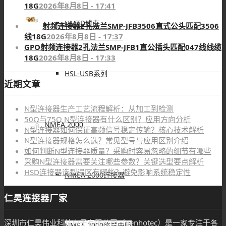
18G
2026年8月8日 - 17:41
HMTD线束
射频连接器2孔法兰SMP-JFB3506直式公头匹配3506
线18G
2026年8月8日 - 17:37
GPO射频连接器2孔法兰SMP-JFB1直公插头匹配047线线缆
18G
2026年8月8日 - 17:33
HSL-USB系列
近期文章
N型连接器生产工艺流程解析：从加工到检测
50Ω与75Ω N型连接器有什么区别？应用方向分析
NMEA 2000
N型连接器如何保证高频信号稳定传输？核心技术解析
N型连接器规格怎么选？常见型号与应用区别介绍
如何判断N型连接器质量？采购时容易忽略的细节有哪些
采购N型连接器需要关注哪些参数？关键选型要点解析
HSD连接器选型误区有哪些？避免影响系统稳定性
NMEA 2000连接器
仁昊连接器厂家
深圳市仁昊伟业科技电子有限公司（Renhotec）是一家专注于各
NMEA 2000终端电阻