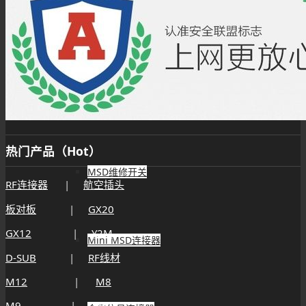
储能连接器
储能线束
热门产品（Hot）
MSD维修开关
RF连接器
|
航空插头
板对板
|
GX20
GX12
|
Y2M
Mini MSD连接器
D-SUB
|
RF线材
M12
|
M8
M9
|
M5