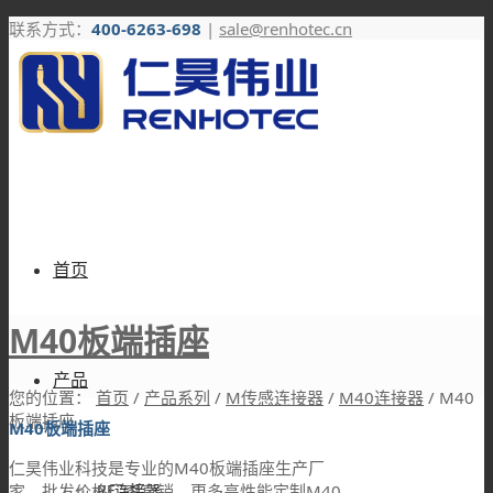
联系方式：
400-6263-698
|
sale@renhotec.cn
首页
M40板端插座
产品
您的位置：
首页
/
产品系列
/
M传感连接器
/
M40连接器
/
M40
板端插座
M40板端插座
仁昊伟业科技是专业的M40板端插座生产厂
RF连接器
家，批发价格厂家直销。更多高性能定制M40