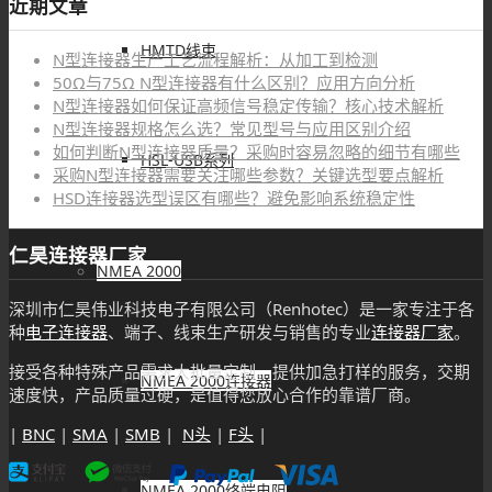
近期文章
HMTD线束
N型连接器生产工艺流程解析：从加工到检测
50Ω与75Ω N型连接器有什么区别？应用方向分析
N型连接器如何保证高频信号稳定传输？核心技术解析
N型连接器规格怎么选？常见型号与应用区别介绍
如何判断N型连接器质量？采购时容易忽略的细节有哪些
HSL-USB系列
采购N型连接器需要关注哪些参数？关键选型要点解析
HSD连接器选型误区有哪些？避免影响系统稳定性
仁昊连接器厂家
NMEA 2000
深圳市仁昊伟业科技电子有限公司（Renhotec）是一家专注于各
种
电子连接器
、端子、线束生产研发与销售的专业
连接器厂家
。
接受各种特殊产品需求大批量定制，提供加急打样的服务，交期
NMEA 2000连接器
速度快，产品质量过硬，是值得您放心合作的靠谱厂商。
|
BNC
|
SMA
|
SMB
|
N头
|
F头
|
NMEA 2000终端电阻