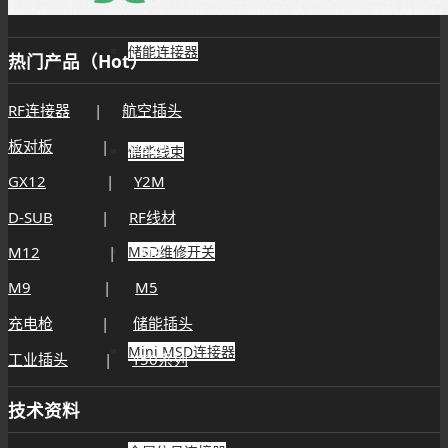
储能连接器
热门产品（Hot）
RF连接器
|
航空插头
板对板
|
GX20
储能线束
GX12
|
Y2M
D-SUB
|
RF线材
M12
|
M8
MSD维修开关
M9
|
M5
充电枪
|
储能插头
Mini MSD连接器
工业插头
|
Y50系列
技术资料