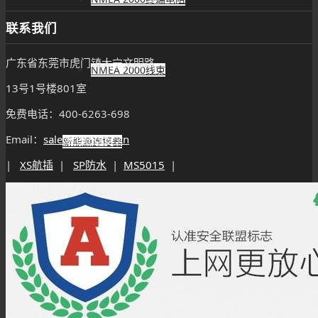
联系我们
广东省东莞市虎门镇大宁文明路
NMEA 2000线束
13号1号楼801室
免费电话：400-6263-698
Email：
sale@renhotec.cn
新能源连接器
|
XS航插
|
SP防水
|
MS5015
|
高压互锁连接器
高压互锁线材