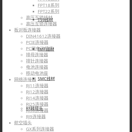
FPT18系列
FPT22系列
高压互锁线材
TS9线材
高压互锁连接器
板对板连接器
DIN41612连接器
PCIE连接器
PC端电池插座
FME线材
排母连接器
排针连接器
电池连接器
移动电池座
SMC线材
网络连接器
RJ11连接器
RJ12连接器
RJ14连接器
RJ25连接器
RF转接头
RJ50连接器
RJ9连接器
航空插头
GX系列连接器