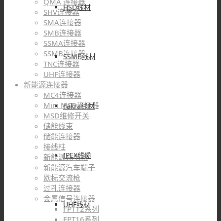
QMA 连接器
HSD线材
SHV连接器
SMA连接器
SMB连接器
SSMA连接器
SSMB连接器
SSMB线材
TNC连接器
UHF连接器
新能源连接器
MC4连接器
Mini MSD连接器
Fakra线材
MSD维修开关
储能线束
储能连接器
接线柱
IPEX线缆
新能源充电枪
新能源汽车端子
欧标交流枪
过孔连接器
金属信号连接器
UHF线材
FPT12系列
FPT16系列