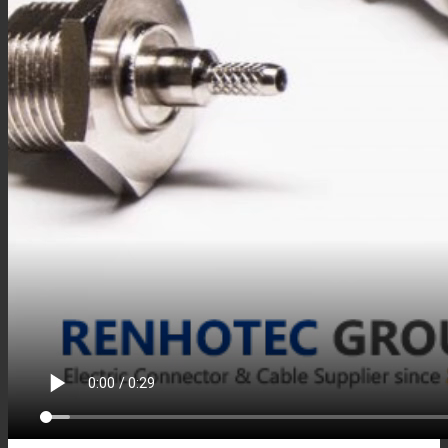
M8线束
M8配件
M12连接器
M12板端插座
M12组装接头