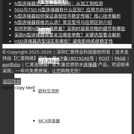
金属信号连接器
N型连接器生产工艺流程解析：从加工到检测
50Ω与75Ω N型连接器有什么区别？应用方向分析
N型连接器如何保证高频信号稳定传输？核心技术解析
N型连接器规格怎么选？常见型号与应用区别介绍
如何判断N型连接器质量？采购时容易忽略的细节有哪些
接线柱
采购N型连接器需要关注哪些参数？关键选型要点解析
HSD连接器选型误区有哪些？避免影响系统稳定性
© Copyright 2025-
2026 | 深圳仁昊伟业科技版权所有 | 技术支
持由【仁昊网络】提供 |
粤ICP备18019240号
|
POST
|
PAGE
|
过孔连接器
portfolio
| 仁昊连接器厂家大量优质防水
连接器
产品，欢迎前来
采购，一年内免费质保，让您购物无忧！
返回顶部
Don`t copy text!
欧标交流枪
MC4连接器