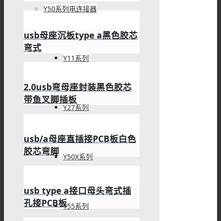
Y50系列电连接器
usb2.0沉板封装公头弯式
SMT沉板两脚接板
Y11系列
usb公头沉板弯式Type a 2.0
接头沉板
Y27系列
usb type a 公头90度SMT沉
板接PCB板
Y50X系列
usb type-a接口弯式母头沉
板四脚插板
Y55系列
type-a型usb口母头90度短体