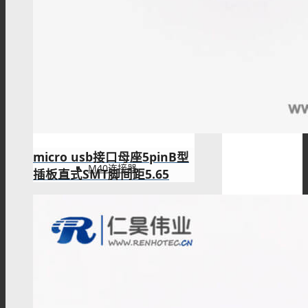
M23板端插座
M23组装接头
micro usb接口母座5pinB型
M40连接器
插板直式SMT脚间距5.65
M40板端插座
M40组装接头