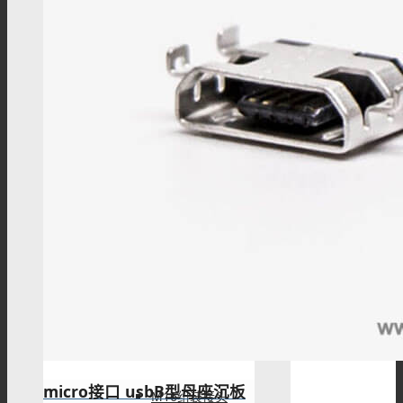
M9组装接头
M9线束
M16连接器
M16板端插座
micro接口 usbB型母座沉板
M16组装接头