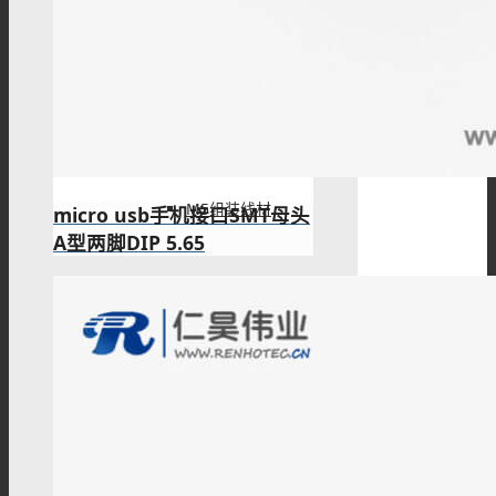
M5注塑线材
M5组装线材
micro usb手机接口SMT母头
A型两脚DIP 5.65
M9连接器
M9板端插座