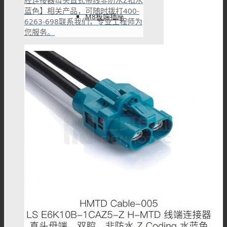
蓝色】相关产品，可随时拨打400-
M8板端插座
6263-698联系我们，专业工程师为
您服务。
M8组装接头
M8注塑接头
M8转接头
M8线束