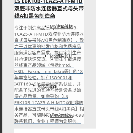
LS E6K10B-1CAZ5-A H-MTD
双腔非防水连接器直式母头带
线A扣黑色制造商
M5注塑线材
专注于制造高品质【LS E6K10B-
1CAZ5-A H-MTD双腔非防水连接器
直式母头带线A扣黑色制造商】，致
力于以优惠的批发价格和免费样品
服务满足客户需求。提供定制生产
M5组装线材
并承诺快速交货。凭借在车载连接
器线束产品领域（包括hmtd、
HSD、Fakra、mini fakra等）的18
年丰富经验，拥有ISO9001和
IATF16949质量管理体系认证，并
M9连接器
配备了先进的实验室检测设备以确
保产品质量。如需采购【LS
E6K10B-1CAZ5-A H-MTD双腔非防
水连接器直式母头带线A扣黑色】相
关产品，可随时拨打400-6263-698
M9板端插座
联系我们，专业工程师为您服务。