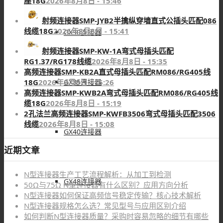
座18G
2026年8月8日 - 15:46
射频连接器SMP-JYB2半擒纵穿墙直式公插头匹配086
线缆18G
2026年8月8日 - 15:41
GX30连接器
射频连接器SMP-KW-1A弯式母插头匹配
RG1.37/RG178线缆
2026年8月8日 - 15:35
高频连接器SMP-KB2A直式母插头匹配RM086/RG405线
GX35连接器
18G
2026年8月8日 - 15:26
高频连接器SMP-KWB2A弯式母插头匹配RM086/RG405线
缆18G
2026年8月8日 - 15:19
2孔法兰高频连接器SMP-KWFB3506弯式母插头匹配3506
线缆
2026年8月8日 - 15:08
GX40连接器
近期文章
N型连接器生产工艺流程解析：从加工到检测
GX48连接器
50Ω与75Ω N型连接器有什么区别？应用方向分析
N型连接器如何保证高频信号稳定传输？核心技术解析
N型连接器规格怎么选？常见型号与应用区别介绍
如何判断N型连接器质量？采购时容易忽略的细节有哪些