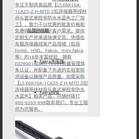
专注于制造高品质【LS E6K10A-
1CAZ5-Z H-MTD Z扣连接器带线材
母头直式单腔非防水水蓝色工厂加
工】，致力于以优惠的批发价格和
车载连接器
免费样品服务满足客户需求。提供
定制生产并承诺快速交货。凭借在
车载连接器线束产品领域（包括
hmtd、HSD、Fakra、mini fakra
等）的18年丰富经验，拥有
Fakra连接器
ISO9001和IATF16949质量管理体
系认证，并配备了先进的实验室检
测设备以确保产品质量。如需采购
【LS E6K10A-1CAZ5-Z H-MTD Z扣
连接器带线材母头直式单腔非防水
Fakra线束
水蓝色】相关产品，可随时拨打
400-6263-698联系我们，专业工程
师为您服务。
HSD连接器