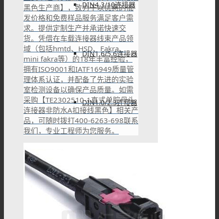
DIN4.3/10连接器
黑色生产商】，致力于以优惠的批
发价格和免费样品服务满足客户需
求。提供定制生产并承诺快速交
货。凭借在车载连接器线束产品领
域（包括hmtd、HSD、Fakra、
DIN1.6/5.6连接器
mini fakra等）的18年丰富经验，
拥有ISO9001和IATF16949质量管
理体系认证，并配备了先进的实验
室检测设备以确保产品质量。如需
采购【TE2302510-1直式单腔母头
DIN1.0/2.3连接器
连接器非防水A扣接线黑色】相关产
品，可随时拨打400-6263-698联系
我们，专业工程师为您服务。
SHV连接器
FAKRA连接器