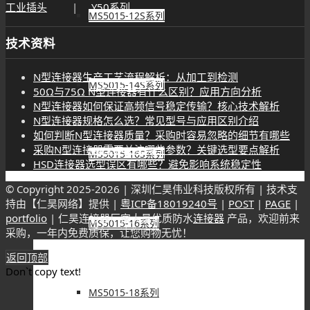
工业插头
|
Y50系列
MS5015-12S系列
技术资料
N型连接器生产工艺流程解析：从加工到检测
MS5015-14S系列
50Ω与75Ω N型连接器有什么区别？应用方向分析
N型连接器如何保证高频信号稳定传输？核心技术解析
N型连接器规格怎么选？常见型号与应用区别介绍
如何判断N型连接器质量？采购时容易忽略的细节有哪些
采购N型连接器需要关注哪些参数？关键选型要点解析
MS5015-16S系列
HSD连接器选型误区有哪些？避免影响系统稳定性
© Copyright 2025-
2026 | 深圳仁昊伟业科技版权所有 | 技术支
持由【仁昊网络】提供 |
粤ICP备18019240号
|
POST
|
PAGE
|
portfolio
| 仁昊连接器厂家大量优质防水
连接器
产品，欢迎前来
MS5015-16系列
采购，一年内免费质保，让您购物无忧！
返回顶部
Don`t copy text!
MS5015-18系列