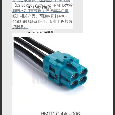
【LS E6K10F-1CAZ5-Z H-MTD六腔
FME转接头
非防水Z扣直式母头连接器黑色接
线】相关产品，可随时拨打400-
6263-698联系我们，专业工程师为
您服务。
4.3/10转接头
UHF转接头
PAL转接头
DIN转接头