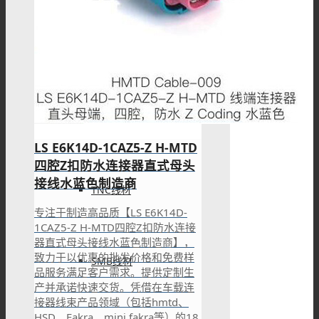
BNC线材
SMA线材
LS E6K14D-1CAZ5-Z H-MTD
四腔Z扣防水连接器直式母头
接线水蓝色制造商
TNC线材
专注于制造高品质【LS E6K14D-
1CAZ5-Z H-MTD四腔Z扣防水连接
器直式母头接线水蓝色制造商】，
致力于以优惠的批发价格和免费样
SMB线材
品服务满足客户需求。提供定制生
产并承诺快速交货。凭借在车载连
接器线束产品领域（包括hmtd、
HSD、Fakra、mini fakra等）的18