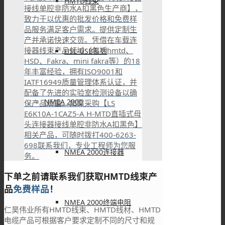
HMTD线束
接线单腔非防水A扣黑色生产商】，
致力于以优惠的批发价格和免费样
品服务满足客户需求。提供定制生
产并承诺快速交货。凭借在车载连
接器线束产品领域（包括hmtd、
HSL-USB系列
HSD、Fakra、mini fakra等）的18
年丰富经验，拥有ISO9001和
IATF16949质量管理体系认证，并
配备了先进的实验室检测设备以确
NMEA 2000
保产品质量。如需采购【LS
E6K10A-1CAZ5-A H-MTD直插式母
头连接器接线单腔非防水A扣黑色】
相关产品，可随时拨打400-6263-
698联系我们，专业工程师为您服
NMEA 2000连接器
务。
下单之前请联系我们获取HMTD线束产
品
免费样品
！
NMEA 2000终端电阻
仁昊伟业所有HMTD线束、HMTD线材、HMTD
电缆产品可根据客户要求定制不同的尺寸和规