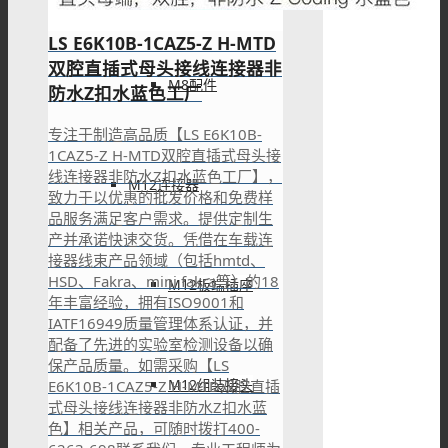
LS E6K10B-1CAZ5-Z H-MTD
双腔直插式母头接线连接器非
M8配件
防水Z扣水蓝色工厂
专注于制造高品质【LS E6K10B-
1CAZ5-Z H-MTD双腔直插式母头接
线连接器非防水Z扣水蓝色工厂】，
M12连接器
致力于以优惠的批发价格和免费样
品服务满足客户需求。提供定制生
产并承诺快速交货。凭借在车载连
接器线束产品领域（包括hmtd、
HSD、Fakra、mini fakra等）的18
M12板端插座
年丰富经验，拥有ISO9001和
IATF16949质量管理体系认证，并
配备了先进的实验室检测设备以确
保产品质量。如需采购【LS
M12组装接头
E6K10B-1CAZ5-Z H-MTD双腔直插
式母头接线连接器非防水Z扣水蓝
色】相关产品，可随时拨打400-