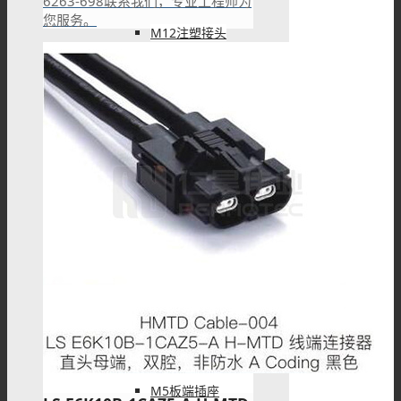
6263-698联系我们，专业工程师为
您服务。
M12注塑接头
M12转接头
M12线束
M5连接器
M5板端插座