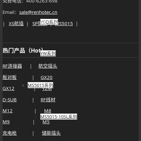
免费电话：400-6263-698
Email：
sale@renhotec.cn
YGD系列
|
XS航插
|
SP防水
|
MS5015
|
热门产品（Hot）
YW系列
RF连接器
|
航空插头
板对板
|
GX20
MS5015系列
GX12
|
Y2M
D-SUB
|
RF线材
M12
|
M8
MS5015-10SL系列
M9
|
M5
充电枪
|
储能插头