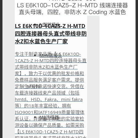
N型转接头
LS E6K10D-1CAZ5-Z H-MTD
四腔连接器母头直式带线非防
水Z扣水蓝色生产厂家
专注于制造高品质【LS E6K10D-
MHV转接头
1CAZ5-Z H-MTD四腔连接器母头直
式带线非防水Z扣水蓝色生产厂
家】，致力于以优惠的批发价格和
免费样品服务满足客户需求。提供
定制生产并承诺快速交货。凭借在
M系列
车载连接器线束产品领域（包括
hmtd、HSD、Fakra、mini fakra
等）的18年丰富经验，拥有
ISO9001和IATF16949质量管理体
M8连接器
系认证，并配备了先进的实验室检
测设备以确保产品质量。如需采购
【LS E6K10D-1CAZ5-Z H-MTD四
腔连接器母头直式带线非防水Z扣水