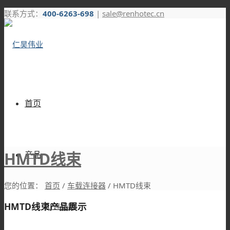
联系方式：
400-6263-698
|
sale@renhotec.cn
首页
HMTD线束
产品
您的位置：
首页
/
车载连接器
/
HMTD线束
HMTD线束产品展示
RF连接器