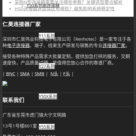
采购N型连接器需要关注哪些参数？关键选型要点解析
Y50系列电连接器
HSD连接器选型误区有哪些？避免影响系统稳定性
仁昊连接器厂家
Y11系列
深圳市仁昊伟业科技电子有限公司（Renhotec）是一家专注于各
种
电子连接器
、端子、线束生产研发与销售的专业
连接器厂家
。
接受各种特殊产品需求大批量定制，提供加急打样的服务，交期
速度快，产品质量过硬，是值得您放心合作的靠谱厂商。
Y27系列
|
BNC
|
SMA
|
SMB
|
N头
|
F头
|
Y50X系列
联系我们
广东省东莞市虎门镇大宁文明路
13号1号楼801室
Y55系列