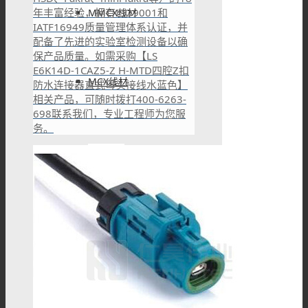
年丰富经验，拥有ISO9001和
MMCX线材
IATF16949质量管理体系认证，并
配备了先进的实验室检测设备以确
保产品质量。如需采购【LS
E6K14D-1CAZ5-Z H-MTD四腔Z扣
MCX线材
防水连接器直式母头接线水蓝色】
相关产品，可随时拨打400-6263-
698联系我们，专业工程师为您服
务。
N型线材
F型线材
HSD线材