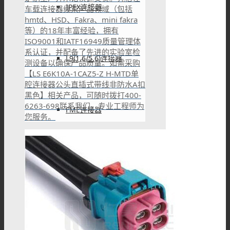
IPEX连接器
车载连接器线束产品领域（包括
hmtd、HSD、Fakra、mini fakra
等）的18年丰富经验，拥有
ISO9001和IATF16949质量管理体
系认证，并配备了先进的实验室检
L9(1.6/5.6)连接器
测设备以确保产品质量。如需采购
【LS E6K10A-1CAZ5-Z H-MTD单
腔连接器公头直插式带线非防水A扣
黑色】相关产品，可随时拨打400-
6263-698联系我们，专业工程师为
FME连接器
您服务。
QMA 连接器
RF线材