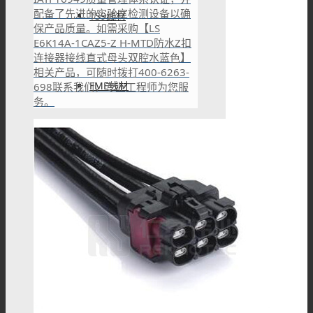
配备了先进的实验室检测设备以确
TS9线材
保产品质量。如需采购【LS
E6K14A-1CAZ5-Z H-MTD防水Z扣
连接器接线直式母头双腔水蓝色】
相关产品，可随时拨打400-6263-
FME线材
698联系我们，专业工程师为您服
务。
SMC线材
RF转接头
BNC转接头