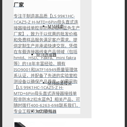
厂家
专注于制造高品质【LS 99K1HC-
1CAZ5-Z H-MTD+6Pin母头直式连
M16线束
接器接线单腔非防水Z扣水蓝色生产
厂家】，致力于以优惠的批发价格
和免费样品服务满足客户需求。提
供定制生产并承诺快速交货。凭借
在车载连接器线束产品领域（包括
M18连接器
hmtd、HSD、Fakra、mini fakra
等）的18年丰富经验，拥有
ISO9001和IATF16949质量管理体
系认证，并配备了先进的实验室检
测设备以确保产品质量。如需采购
M18组装接头
【LS 99K1HC-1CAZ5-Z H-
MTD+6Pin母头直式连接器接线单
腔非防水Z扣水蓝色】相关产品，可
随时拨打400-6263-698联系我们，
专业工程师为您服务。
M23连接器