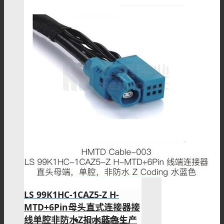
M9组装接头
M9线束
M16连接器
M16板端插座
LS 99K1HC-1CAZ5-Z H-
MTD+6Pin母头直式连接器接
线单腔非防水Z扣水蓝色生产
M16组装接头