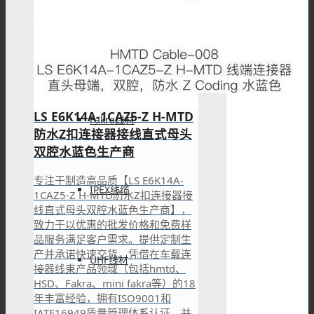
SSMB线材
LS E6K14A-1CAZ5-Z H-MTD
Fakra线材
防水Z扣连接器接线直式母头
双腔水蓝色生产商
专注于制造高品质【LS E6K14A-
IPEX线缆
1CAZ5-Z H-MTD防水Z扣连接器接
线直式母头双腔水蓝色生产商】，
致力于以优惠的批发价格和免费样
品服务满足客户需求。提供定制生
产并承诺快速交货。凭借在车载连
UHF线材
接器线束产品领域（包括hmtd、
HSD、Fakra、mini fakra等）的18
年丰富经验，拥有ISO9001和
IATF16949质量管理体系认证，并