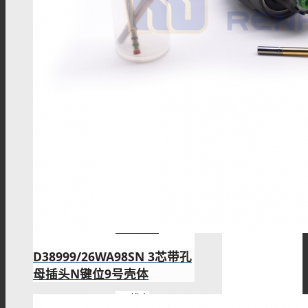
M8板端插座
M8组装接头
M8注塑接头
M8转接头
D38999/26WA98SN 3芯带孔
母插头N键位9号壳体
M8线束