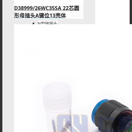
D38999/26WC35SA 22芯圆
形母插头A键位13壳体
N型转接头
MHV转接头
M系列
M8连接器