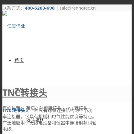
联系方式：
400-6263-698
|
sale@renhotec.cn
首页
TNC转接头
产品
您的位置：
首页
/
射频转接头
/
TNC转接头
TNC转接头
是一种具有螺纹连接结构的中小功
率连接器。它具有机械和电气性能优良等特点。
RF连接器
广泛地应用于无线电设备和仪器中连接射频同轴
电缆。