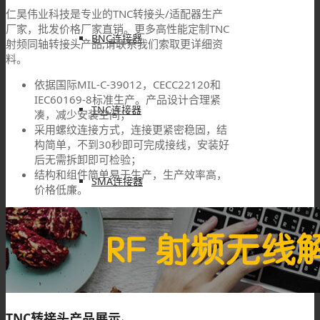
仁昊伟业科技是专业的TNC转接头/适配器生产
厂家，批发价格厂家直销。更多高性能定制TNC
BNC连接器
射频同轴转接头产品,请联系我们索取更详细资
料。
依据国际MIL-C-39012，CECC22120和
IEC60169-8标准生产。产品设计合理紧
TNC连接器
凑，减少安装空间；
采用螺纹连接方式，连接更紧密稳固，结
构简单，不到30秒即可完成接线，安装好
后无需拆卸即可检验；
结构和组件简单易于生产，生产效率高，
SMA连接器
价格低廉。
SMB连接器
TNC转接头产品展示