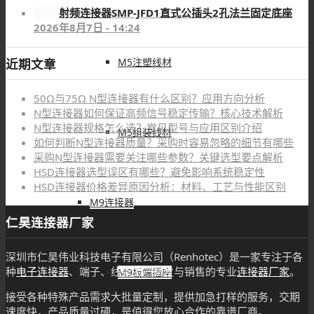
射频连接器SMP-JFD1直式公插头2孔法兰固定底座
2026年8月7日 - 14:24
近期文章
M5注塑线材
50Ω与75Ω N型连接器有什么区别？应用方向分析
N型连接器如何保证高频信号稳定传输？核心技术解析
N型连接器规格怎么选？常见型号与应用区别介绍
M5组装线材
如何判断N型连接器质量？采购时容易忽略的细节有哪些
采购N型连接器需要关注哪些参数？关键选型要点解析
HSD连接器选型误区有哪些？避免影响系统稳定性
HSD连接器价格差异原因分析：材料、工艺与性能区别
M9连接器
仁昊连接器厂家
深圳市仁昊伟业科技电子有限公司（Renhotec）是一家专注于各
种
电子连接器
、端子、线束生产研发与销售的专业
连接器厂家
。
M9板端插座
接受各种特殊产品需求大批量定制，提供加急打样的服务，交期
速度快，产品质量过硬，是值得您放心合作的靠谱厂商。