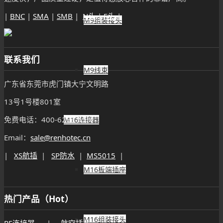
|
BNC
|
SMA
|
SMB
|
N头
|
F头
|
M9组装接头
联系我们
M9线束
广东省东莞市虎门镇大宁文明路
13号1号楼801室
免费电话：400-6263-698
M16连接器
Email：
sale@renhotec.cn
|
XS航插
|
SP防水
|
MS5015
|
M16板端插座
热门产品（Hot）
M16组装接头
RF连接器
|
航空插头