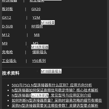
板对板
|
GX20
GX12
|
Y2M
M16线束
D-SUB
|
RF线材
M12
|
M8
M9
|
M5
M18连接器
充电枪
|
储能插头
工业插头
|
Y50系列
M18组装接头
技术资料
50Ω与75Ω N型连接器有什么区别？应用方向分析
N型连接器如何保证高频信号稳定传输？核心技术解析
N型连接器规格怎么选？常见型号与应用区别介绍
M23连接器
如何判断N型连接器质量？采购时容易忽略的细节有哪些
采购N型连接器需要关注哪些参数？关键选型要点解析