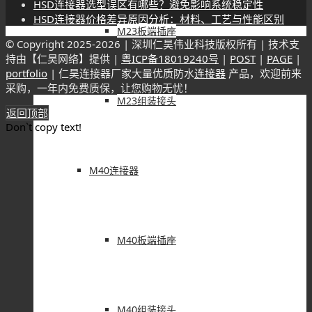
HSD连接器选型误区有哪些？避免影响系统稳定性
HSD连接器价格差异原因分析：材料、工艺与性能区别
M23板端插座
© Copyright 2025-
2026 | 深圳仁昊伟业科技版权所有 | 技术支
持由【仁昊网络】提供 |
粤ICP备18019240号
|
POST
|
PAGE
|
portfolio
| 仁昊连接器厂家大量优质防水
连接器
产品，欢迎前来
采购，一年内免费质保，让您购物无忧！
M23组装接头
返回顶部
Don`t copy text!
M40连接器
M40板端插座
M40组装接头