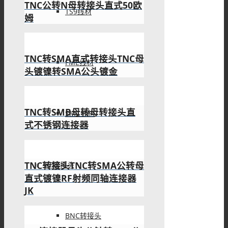
TNC公转N母转接头直式50欧
TS9线材
姆
TNC转SMA直式转接头TNC母
FME线材
头镀镍转SMA公头镀金
TNC转SMB母转母转接头直
SMC线材
式不锈钢连接器
TNC转接头TNC转SMA公转母
RF转接头
直式镀镍RF射频同轴连接器
JK
BNC转接头