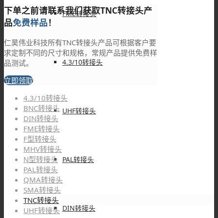
下单之前请联系我们获取TNC转接头产
FME转接头
品
免费样品
！
仁昊伟业科技所有TNC转接头产品可根据客户要
求定制不同的尺寸和规格，常规产品提供免费样
4.3/10转接头
品测试。
立即领取
4.3/10转接头
BNC转接头
UHF转接头
DIN转接头
FME转接头
F型转接头
MHV转接头
N型转接头
PAL转接头
PAL转接头
QMA转接头
SMA转接头
TNC转接头
DIN转接头
UHF转接头