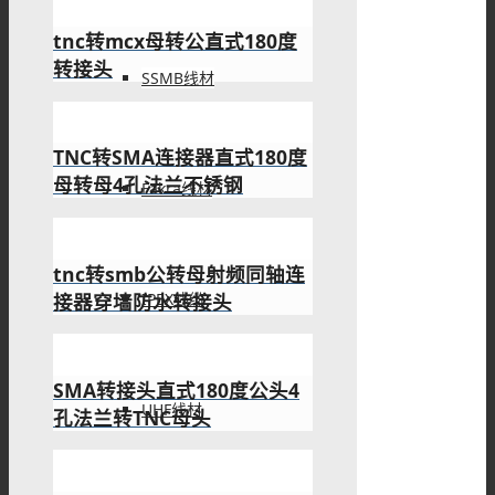
tnc转mcx母转公直式180度
转接头
SSMB线材
TNC转SMA连接器直式180度
母转母4孔法兰不锈钢
Fakra线材
tnc转smb公转母射频同轴连
接器穿墙防水转接头
IPEX线缆
SMA转接头直式180度公头4
UHF线材
孔法兰转TNC母头