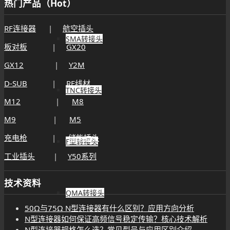
热门产品（Hot）
RF连接器
|
航空插头
SMA转接头
板对板
|
GX20
GX12
|
Y2M
D-SUB
|
RF线材
TNC转接头
M12
|
M8
M9
|
M5
充电枪
|
储能插头
F型转接头
工业插头
|
Y50系列
技术资料
QMA转接头
50Ω与75Ω N型连接器有什么区别？应用方向分析
N型连接器如何保证高频信号稳定传输？核心技术解析
N型连接器规格怎么选？常见型号与应用区别介绍