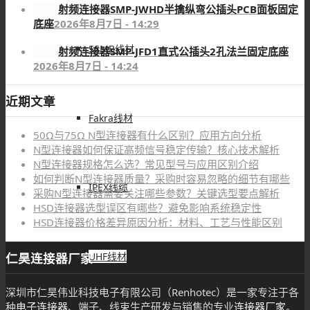
射频连接器SMP-JWHD半擒纵弯公插头PCB面板固定
底座
2026年8月7日 - 14:29
SSMB线材
射频连接器SMP-JFD1直式公插头2孔法兰固定底座
2026年8月7日 - 14:24
近期文章
Fakra线材
50Ω与75Ω N型连接器有什么区别？应用方向分析
N型连接器如何保证高频信号稳定传输？核心技术解析
N型连接器规格怎么选？常见型号与应用区别介绍
如何判断N型连接器质量？采购时容易忽略的细节有哪些
IPEX线缆
采购N型连接器需要关注哪些参数？关键选型要点解析
HSD连接器选型误区有哪些？避免影响系统稳定性
HSD连接器价格差异原因分析：材料、工艺与性能区别
仁昊连接器厂家
UHF线材
深圳市仁昊伟业科技电子有限公司（Renhotec）是一家专注于各
种
电子连接器
、端子、线束生产研发与销售的专业
连接器厂家
。