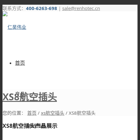
联系方式：
400-6263-698
|
sale@renhotec.cn
首页
XS8航空插头
产品
您的位置：
首页
/
xs航空插头
/
XS8航空插头
XS8航空插头产品展示
RF连接器