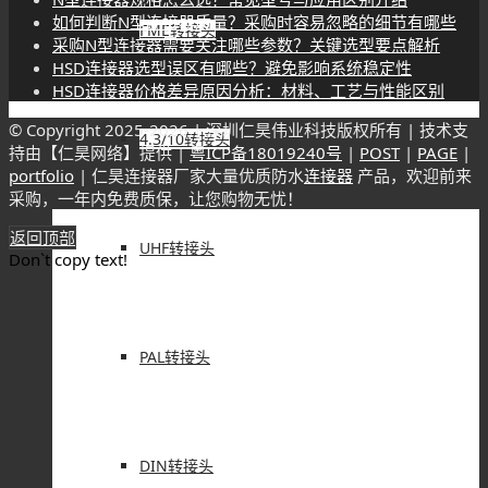
如何判断N型连接器质量？采购时容易忽略的细节有哪些
FME转接头
采购N型连接器需要关注哪些参数？关键选型要点解析
HSD连接器选型误区有哪些？避免影响系统稳定性
HSD连接器价格差异原因分析：材料、工艺与性能区别
© Copyright 2025-
2026 | 深圳仁昊伟业科技版权所有 | 技术支
4.3/10转接头
持由【仁昊网络】提供 |
粤ICP备18019240号
|
POST
|
PAGE
|
portfolio
| 仁昊连接器厂家大量优质防水
连接器
产品，欢迎前来
采购，一年内免费质保，让您购物无忧！
返回顶部
UHF转接头
Don`t copy text!
PAL转接头
DIN转接头