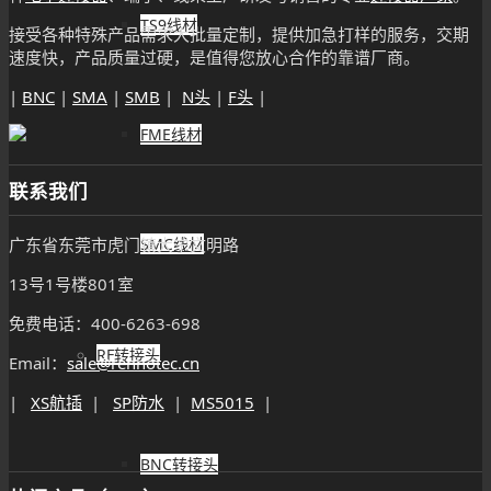
TS9线材
接受各种特殊产品需求大批量定制，提供加急打样的服务，交期
速度快，产品质量过硬，是值得您放心合作的靠谱厂商。
|
BNC
|
SMA
|
SMB
|
N头
|
F头
|
FME线材
联系我们
SMC线材
广东省东莞市虎门镇大宁文明路
13号1号楼801室
免费电话：400-6263-698
RF转接头
Email：
sale@renhotec.cn
|
XS航插
|
SP防水
|
MS5015
|
BNC转接头