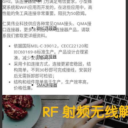
GHz。该连接器是专门为满足电信要求，小型蜂
窝系统和WiFi应用而开发的，在这些应用中，高
性能的免工具连接非常重要。阻抗为50欧姆。
仁昊伟业科技供应各种常见QMA接头、QMA接
BNC连接器
口连接器，更多未列出QMA连接器产品，请联
系我们索取更详细资料。
依据国际MIL-C-39012，CECC22120和
IEC60169-8标准生产。产品设计合理紧
TNC连接器
凑，减少安装空间；
采用卡扣连接方式，连接更紧密稳固，结
构简单，不到30秒即可完成接线，安装好
后无需拆卸即可检验；
结构和组件简单易于生产，生产效率高，
SMA连接器
价格低廉。
SMB连接器