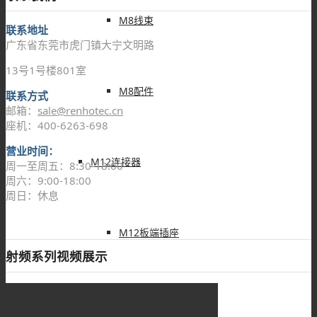
M8线束
联系地址
广东省东莞市虎门镇大宁文明路
13号1号楼801室
M8配件
联系方式
邮箱：
sale@renhotec.cn
座机：400-6263-698
营业时间：
M12连接器
周一至周五：8:30-18:00
周六：9:00-18:00
周日：休息
M12板端插座
射频系列视频展示
M12组装接头