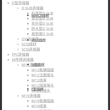
D型连接器
D SUB连接器
标准型D SUB
MMCX线材
混合型D SUB
车针型D SUB
防水型D SUB
高密度D SUB
DVI连接器
MCX线材
SCSI线材
SCSI连接器
FPC连接器
M传感连接器
N型线材
M12连接器
M12板端插座
M12注塑接头
M12线束
M12组装接头
F型线材
M12转接头
M16连接器
M16板端插座
M16线束