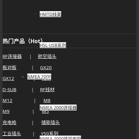
HMTD线束
热门产品（Hot）
HSL-USB系列
RF连接器
|
航空插头
板对板
|
GX20
NMEA 2000
GX12
|
Y2M
D-SUB
|
RF线材
M12
|
M8
NMEA 2000连接器
M9
|
M5
充电枪
|
储能插头
工业插头
|
Y50系列
NMEA 2000终端电阻