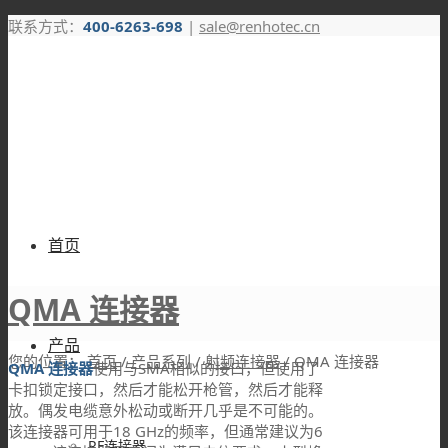
联系方式：
400-6263-698
|
sale@renhotec.cn
首页
QMA 连接器
产品
您的位置：
首页
/
产品系列
/
射频连接器
/
QMA 连接器
QMA 连接器
使用与SMA相似的接口，但使用了
卡扣锁定接口，然后才能松开枪管，然后才能释
放。偶发电缆意外松动或断开几乎是不可能的。
该连接器可用于18 GHz的频率，但通常建议为6
RF连接器