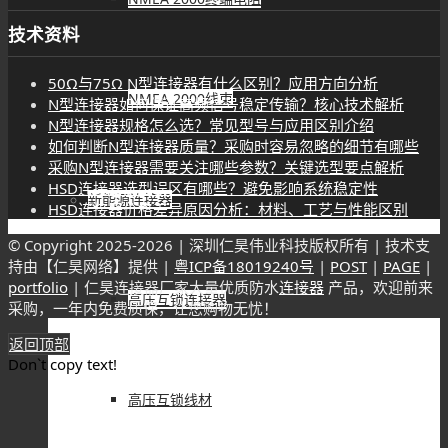
技术资料
50Ω与75Ω N型连接器有什么区别？应用方向分析
NMEA 2000线束
N型连接器如何保证高频信号稳定传输？核心技术解析
N型连接器规格怎么选？常见型号与应用区别介绍
如何判断N型连接器质量？采购时容易忽略的细节有哪些
采购N型连接器需要关注哪些参数？关键选型要点解析
HSD连接器选型误区有哪些？避免影响系统稳定性
新能源连接器
HSD连接器价格差异原因分析：材料、工艺与性能区别
© Copyright 2025-
2026 | 深圳仁昊伟业科技版权所有 | 技术支
持由【仁昊网络】提供 |
粤ICP备18019240号
|
POST
|
PAGE
|
portfolio
| 仁昊连接器厂家大量优质防水
连接器
产品，欢迎前来
高压互锁连接器
采购，一年内免费质保，让您购物无忧！
返回顶部
Don`t copy text!
高压互锁线材