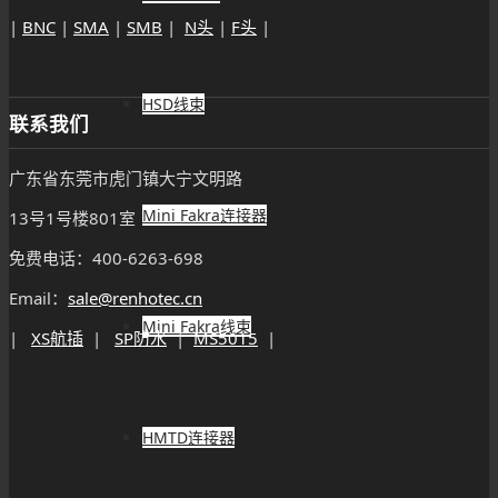
|
BNC
|
SMA
|
SMB
|
N头
|
F头
|
HSD线束
联系我们
广东省东莞市虎门镇大宁文明路
Mini Fakra连接器
13号1号楼801室
免费电话：400-6263-698
Email：
sale@renhotec.cn
Mini Fakra线束
|
XS航插
|
SP防水
|
MS5015
|
HMTD连接器