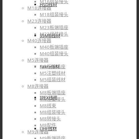
M16组装接头
HSD线材
M18连接器
M18组装接头
M23连接器
M23板端插座
M23组装接头
SSMB线材
M40连接器
M40板端插座
M40组装接头
M5连接器
M5板端插座
Fakra线材
M5注塑线材
M5组装线材
M8连接器
M8板端插座
IPEX线缆
M8注塑接头
M8线束
M8组装接头
M8转接头
M8配件
UHF线材
M9连接器
M9板端插座