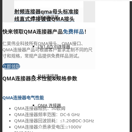
射频连接器qma母头标准接
IPEX连接器
线直式焊接镀镍QMA接头
快来领取QMA连接器产品
免费样品
！
仁昊伟业科技所有QMA接头、QMA接口、
L9(1.6/5.6)连接器
QMA连接器产品可根据客户要求定制不同的尺
寸和规格，常规产品提供免费样品测试。
立即领取
FME连接器
QMA连接器技术性能&规格参数
QMA连接器电气性能
QMA 连接器
QMA连接器阻抗：50欧姆
QMA连接器频率范围：DC-6 GHz
QMA连接器回波损耗：≤1.20@DC-3GHz
QMA连接器介质承受电压:≥1000V