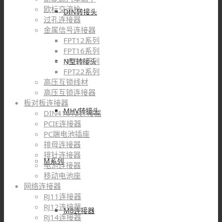
欧标交流枪
DIN转接头
过孔连接器
金属信号连接器
FPT12系列
FPT16系列
FPT18系列
N型转接头
FPT22系列
高压互锁线材
高压互锁连接器
板对板连接器
MHV转接头
DIN41612连接器
PCIE连接器
PC端电池插座
排母连接器
排针连接器
M系列
电池连接器
移动电池座
网络连接器
RJ11连接器
RJ12连接器
M8连接器
RJ14连接器