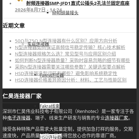
射频连接器SMP-JFD1直式公插头2孔法兰固定底座
2026年8月7日 - 14:24
M40组装接头
近期文章
50Ω与75Ω N型连接器有什么区别？应用方向分析
车载连接器
N型连接器如何保证高频信号稳定传输？核心技术解析
N型连接器规格怎么选？常见型号与应用区别介绍
如何判断N型连接器质量？采购时容易忽略的细节有哪些
采购N型连接器需要关注哪些参数？关键选型要点解析
HSD连接器选型误区有哪些？避免影响系统稳定性
Fakra连接器
HSD连接器价格差异原因分析：材料、工艺与性能区别
仁昊连接器厂家
Fakra线束
深圳市仁昊伟业科技电子有限公司（Renhotec）是一家专注于各
种
电子连接器
、端子、线束生产研发与销售的专业
连接器厂家
。
接受各种特殊产品需求大批量定制，提供加急打样的服务，交期
速度快，产品质量过硬，是值得您放心合作的靠谱厂商。
HSD连接器