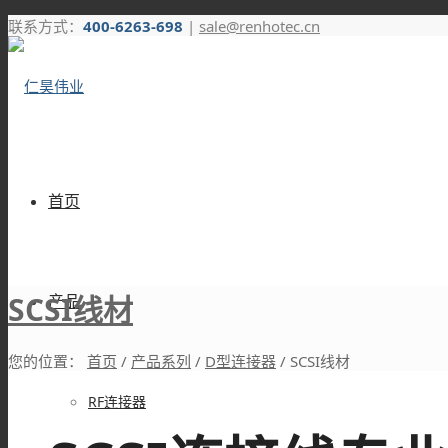
联系方式：
400-6263-698
|
sale@renhotec.cn
首页
SCSI线材
产品
您的位置：
首页
/
产品系列
/
D型连接器
/
SCSI线材
RF连接器