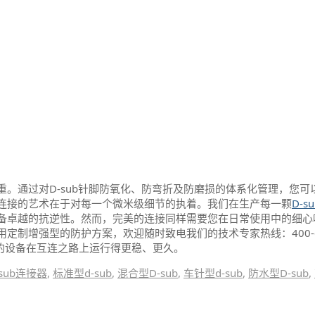
。通过对D-sub针脚防氧化、防弯折及防磨损的体系化管理，您可
连接的艺术在于对每一个微米级细节的执着。我们在生产每一颗
D-s
备卓越的抗逆性。然而，完美的连接同样需要您在日常使用中的细心
制增强型的防护方案，欢迎随时致电我们的技术专家热线：400-62
的设备在互连之路上运行得更稳、更久。
-sub连接器
,
标准型d-sub
,
混合型D-sub
,
车针型d-sub
,
防水型D-sub
,