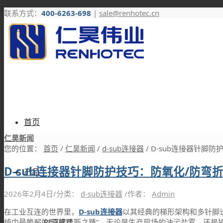
联系方式：
400-6263-698
|
sale@renhotec.cn
首页
仁昊新闻
您的位置：
首页
/
仁昊新闻
/
d-sub连接器
/
D-sub连接器针脚防
D-sub连接器针脚防护技巧：防氧化/防弯折
产品
2026年2月4日
/
分类：
d-sub连接器
/
作者：
Admin
在工业互连的世界里，
D-sub连接器
以其经典的梯形架构和多针脚
RF连接器
统中最脆弱的“阿喀琉斯之踵”。无论是生产现场的油污盐雾，还