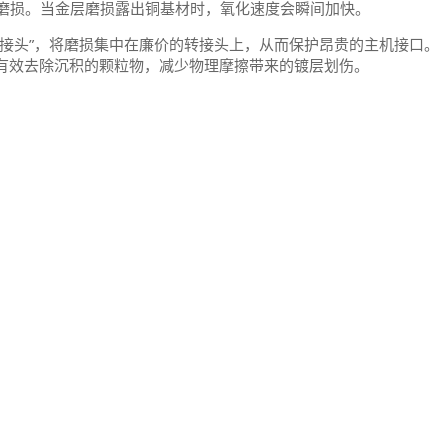
磨损。当金层磨损露出铜基材时，氧化速度会瞬间加快。
接头”，将磨损集中在廉价的转接头上，从而保护昂贵的主机接口。
有效去除沉积的颗粒物，减少物理摩擦带来的镀层划伤。