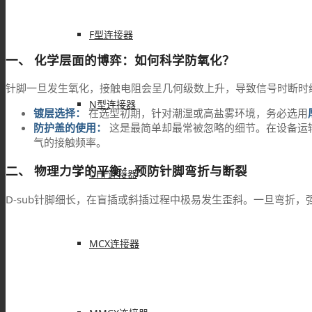
F型连接器
一、 化学层面的博弈：如何科学防氧化？
针脚一旦发生氧化，接触电阻会呈几何级数上升，导致信号时断时
N型连接器
镀层选择：
在选型初期，针对潮湿或高盐雾环境，务必选用
防护盖的使用：
这是最简单却最常被忽略的细节。在设备运
气的接触频率。
二、 物理力学的平衡：预防针脚弯折与断裂
UHF连接器
D-sub针脚细长，在盲插或斜插过程中极易发生歪斜。一旦弯折
MCX连接器