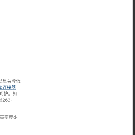
以显著降低
ub连接器
呵护。如
63-
高密度d-