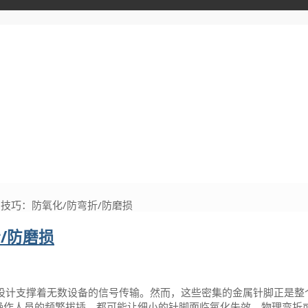
护技巧：防氧化/防弯折/防磨损
/防磨损
设计支撑着无数设备的信号传输。然而，这些密集的金属针脚正是整
是操作人员的频繁拔插，都可能让细小的针脚面临氧化失效、物理弯折