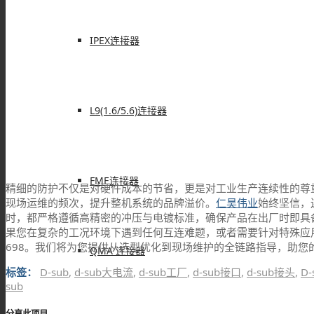
IPEX连接器
L9(1.6/5.6)连接器
FME连接器
精细的防护不仅是对硬件成本的节省，更是对工业生产连续性的尊重
现场运维的频次，提升整机系统的品牌溢价。
仁昊伟业
始终坚信，
时，都严格遵循高精密的冲压与电镀标准，确保产品在出厂时即具
果您在复杂的工况环境下遇到任何互连难题，或者需要针对特殊应用定
698。我们将为您提供从选型优化到现场维护的全链路指导，助您
QMA 连接器
标签：
D-sub
,
d-sub大电流
,
d-sub工厂
,
d-sub接口
,
d-sub接头
,
D
sub
分享此项目