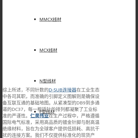
MMCX线材
MCX线材
N型线材
综上所述，不同针数的
D-SUB连接器
在工业生态
中各司其职，而准确的引脚定义图解则是确保设
备互联互通的基础地图。从紧凑型的DB9到多通
道的DC37，每一根插针的排列都凝聚了工业标
F型线材
准的严谨性。
仁昊伟业
在生产过程中，严格遵循
国际电气标准，采用高品质的镀金针脚与耐高温
绝缘材料，旨在为全球客户提供低损耗、高抗干
扰的连接方案。我们不仅提供标准化的现货产