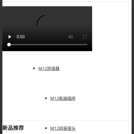
M8线束
M8配件
M12连接器
M12板端插座
新品推荐
M12组装接头