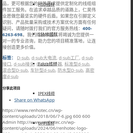
品，更可根据您的特殊需求提供定制化的线缆组
HSD线材
件加工服务。在追求卓越品质的道路上，仁昊伟
业愿做您最坚实的硬件后盾。如果您在引脚定义
识别、产品批量采购或技术方案优化方面有任何
疑问，请随时拨打我们的官方服务热线：
400-
SSMB线材
6263-698
。我们的技术团队将竭诚为您提供一
对一的专业咨询，助力您的项目精准落地，让连
接创造更多价值。
标签：
D-sub
,
d-sub大电流
,
d-sub工厂
,
d-sub
接口
,
d-sub接头
,
D-sub连接器
,
标准型d-sub
,
Fakra线材
混合型D-sub
,
车针型d-sub
,
防水型D-sub
,
高密
度d-sub
分享此项目
IPEX线缆
Share on WhatsApp
https://www.renhotec.cn/wp-
content/uploads/2018/06/7-6.jpg
600
600
Admin
http://www.renhotec.cn/wp-
UHF线材
content/uploads/2024/06/renhotec-logo-