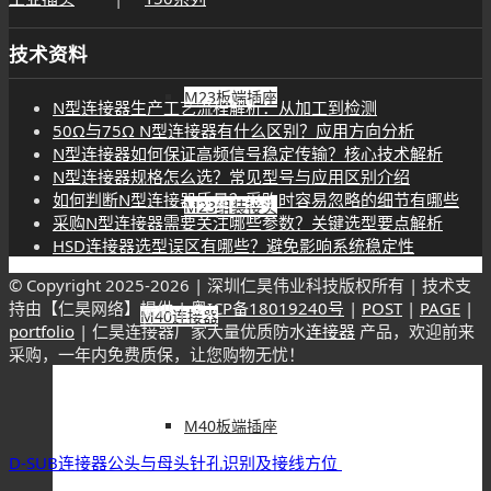
技术资料
M23板端插座
N型连接器生产工艺流程解析：从加工到检测
50Ω与75Ω N型连接器有什么区别？应用方向分析
N型连接器如何保证高频信号稳定传输？核心技术解析
N型连接器规格怎么选？常见型号与应用区别介绍
如何判断N型连接器质量？采购时容易忽略的细节有哪些
M23组装接头
采购N型连接器需要关注哪些参数？关键选型要点解析
HSD连接器选型误区有哪些？避免影响系统稳定性
© Copyright 2025-
2026 | 深圳仁昊伟业科技版权所有 | 技术支
持由【仁昊网络】提供 |
粤ICP备18019240号
|
POST
|
PAGE
|
M40连接器
portfolio
| 仁昊连接器厂家大量优质防水
连接器
产品，欢迎前来
采购，一年内免费质保，让您购物无忧！
M40板端插座
D-SUB连接器公头与母头针孔识别及接线方位