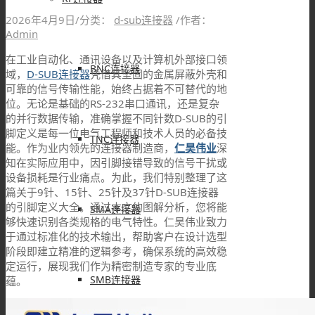
2026年4月9日
/
分类：
d-sub连接器
/
作者：
Admin
在工业自动化、通讯设备以及计算机外部接口领
BNC连接器
域，
D-SUB连接器
凭借其坚固的金属屏蔽外壳和
可靠的信号传输性能，始终占据着不可替代的地
位。无论是基础的RS-232串口通讯，还是复杂
的并行数据传输，准确掌握不同针数D-SUB的引
脚定义是每一位电气工程师和技术人员的必备技
TNC连接器
能。作为业内领先的连接器制造商，
仁昊伟业
深
知在实际应用中，因引脚接错导致的信号干扰或
设备损耗是行业痛点。为此，我们特别整理了这
篇关于9针、15针、25针及37针D-SUB连接器
的引脚定义大全。通过本文的图解分析，您将能
SMA连接器
够快速识别各类规格的电气特性。仁昊伟业致力
于通过标准化的技术输出，帮助客户在设计选型
阶段即建立精准的逻辑参考，确保系统的高效稳
定运行，展现我们作为精密制造专家的专业底
SMB连接器
蕴。