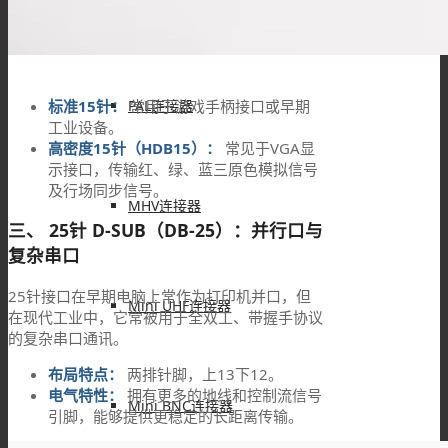
FAKRA连接器
标准15针：
常用于游戏手柄接口或早期
PAL连接器
工业设备。
高密度15针（HDB15）：
常见于VGA显
示接口，传输红、绿、蓝三原色模拟信号
及行场同步信号。
MHV连接器
三、 25针 D-SUB（DB-25）：并行口与
复杂串口
25针接口在早期电脑上常作为打印机并口，但
Mini UHF连接器
在现代工业中，它常被用于全双工、带握手协议
的复杂串口通讯。
布局特点：
两排针脚，上13下12。
电气特性：
拥有更多的地线和控制流信号
Mini BNC连接器
引脚，能够提供更稳定的长距离传输。