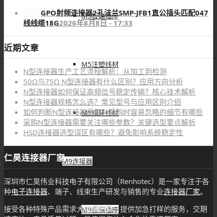
GPO射频连接器2孔法兰SMP-JFB1直公插头匹配047
M5板端插座
线线缆18G
2026年8月8日 - 17:33
近期文章
M5注塑线材
N型连接器生产工艺流程解析：从加工到检测
50Ω与75Ω N型连接器有什么区别？应用方向分析
N型连接器如何保证高频信号稳定传输？核心技术解析
N型连接器规格怎么选？常见型号与应用区别介绍
如何判断N型连接器质量？采购时容易忽略的细节有哪些
M5组装线材
采购N型连接器需要关注哪些参数？关键选型要点解析
HSD连接器选型误区有哪些？避免影响系统稳定性
仁昊连接器厂家
M9连接器
深圳市仁昊伟业科技电子有限公司（Renhotec）是一家专注于各
种
电子连接器
、端子、线束生产研发与销售的专业
连接器厂家
。
接受各种特殊产品需求大批量定制，提供加急打样的服务，交期
M9板端插座