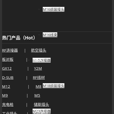
M16组装接头
M16线束
热门产品（Hot）
RF连接器
|
航空插头
板对板
|
GX20
M18连接器
GX12
|
Y2M
D-SUB
|
RF线材
M18组装接头
M12
|
M8
M9
|
M5
充电枪
|
储能插头
M23连接器
工业插头
|
Y50系列