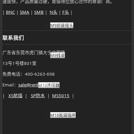
速度快，产品质量过硬，是值得您放心合作的靠谱厂商。
|
BNC
|
SMA
|
SMB
|
N头
|
F头
|
M9组装接头
联系我们
广东省东莞市虎门镇大宁文明路
M9线束
13号1号楼801室
免费电话：400-6263-698
Email：
sale@renhotec.cn
M16连接器
|
XS航插
|
SP防水
|
MS5015
|
M16板端插座