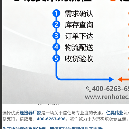
IPEX连接器
L9(1.6/5.6)连接器
FME连接器
QMA 连接器
选择优质
连接器厂家
是一场关于信任与专业度的长跑。
仁昊伟业
凭
制支持，请致电：
400-6263-698
，我们致力于为您构筑稳健互连