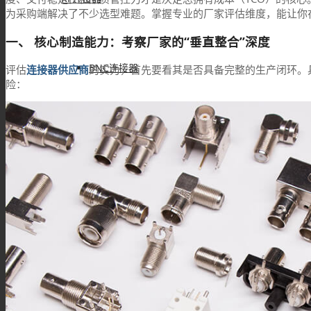
为采购端解决了不少选型难题。掌握专业的厂家评估维度，能让你
一、 核心制造能力：考察厂家的“垂直整合”深度
BNC连接器
评估
连接器供应商
的实力，首先要看其是否具备完整的生产闭环。
险：
TNC连接器
SMA连接器
SMB连接器