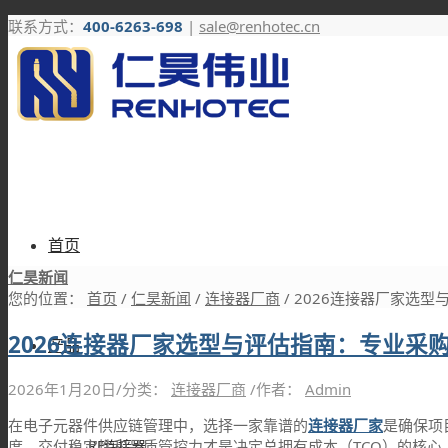
联系方式：
400-6263-698
|
sale@renhotec.cn
首页
仁昊新闻
您的位置：
首页
/
仁昊新闻
/
连接器厂商
/
2026连接器厂家选型
2026连接器厂家选型与评估指南：专业采
产品
2026年1月20日
/
分类：
连接器厂商
/
作者：
Admin
在电子元器件供应链管理中，选择一家靠谱的
连接器厂家
是确保项
RF连接器
度、交付稳定性和品质管控力才是决定总拥有成本（TCO）的核心