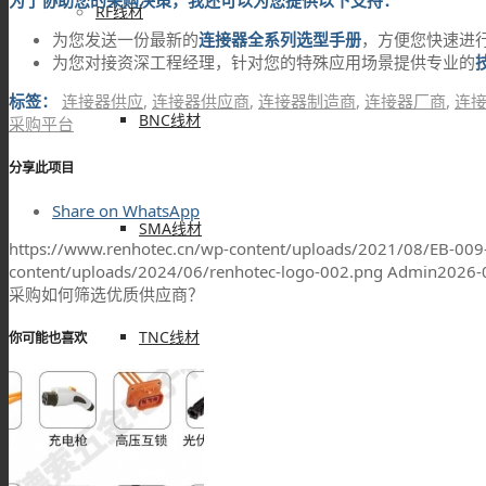
为了协助您的采购决策，我还可以为您提供以下支持：
RF线材
为您发送一份最新的
连接器全系列选型手册
，方便您快速进
为您对接资深工程经理，针对您的特殊应用场景提供专业的
标签：
连接器供应
,
连接器供应商
,
连接器制造商
,
连接器厂商
,
连
BNC线材
采购平台
分享此项目
Share on WhatsApp
SMA线材
https://www.renhotec.cn/wp-content/uploads/2021/08/EB-009
content/uploads/2024/06/renhotec-logo-002.png
Admin
2026-
采购如何筛选优质供应商？
TNC线材
你可能也喜欢
SMB线材