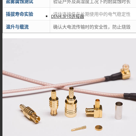
盐雾腐蚀测试
验证户外及高湿度工况下的耐腐蚀时长
插拔寿命实验
评估连接件在长期使用中的电气稳定性
DIN4.3/10连接器
温升与载流
确认大电流传输时的安全性，防止烧毁
DIN1.6/5.6连接器
DIN1.0/2.3连接器
SHV连接器