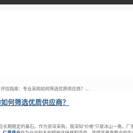
与评估指南：专业采购如何筛选优质供应商？...
购如何筛选优质供应商？
目长期稳定的基石。作为资深采购，我深知“价格”只是冰山一角，厂
。
仁昊伟业
作为业内知名的精密连接器制造商，凭借其垂直整合的生