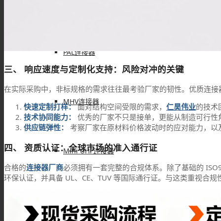
FAKRA连接器
PAL连接器
三、 响应速度与定制化支持：风险对冲的关键
在实际采购中，非标规格的需求往往最考验厂家的韧性。优质连接
MHV连接器
快速定制打样：
面对结构空间受限的需求，
仁昊伟业
的技术
技术协同能力：
优秀的厂家不只是接单，更能从制造可行性
供应链弹性：
考察厂家在原材料价格波动时的应对能力，以
四、 资质认证：全球市场的准入通行证
Mini UHF连接器
合格的
连接器厂商
必须拥有一套完整的合规体系。除了基础的 ISO900
环保认证，并具备 UL、CE、TUV 等国际通行证。与这类重视
Mini BNC连接器