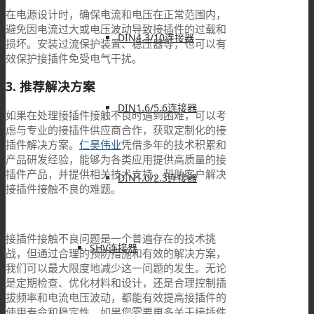
在电源设计时，确保电流和电压在正常范围内，
避免因电流过大或电压波动导致接插件的过载和
DIN4.3/10连接器
损坏。安装过流保护装置、稳压器等，也可以有
效保护接插件免受电气干扰。
3. 推荐解决方案
DIN1.6/5.6连接器
如果在处理接插件接触不良时遇到困难，可以考
虑与专业的接插件供应商合作，获取定制化的接
插件解决方案。
仁昊伟业
凭借多年的技术积累和
产品研发经验，能够为各类应用提供高质量的接
插件产品，并提供相关技术支持，帮助客户解决
DIN1.0/2.3连接器
接插件接触不良的难题。
接插件接触不良问题是一个普遍存在的技术挑
SHV连接器
战，但通过合理的预防措施和有效的解决方案，
我们可以最大限度地减少这一问题的发生。无论
是定期检查、优化材料和设计，还是合理控制插
拔频率和电流电压波动，都能有效提高接插件的
使用寿命和稳定性。如果您需要更多关于接插件