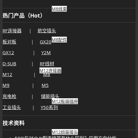
M8线束
热门产品（Hot）
RF连接器
|
航空插头
M8配件
板对板
|
GX20
GX12
|
Y2M
D-SUB
|
RF线材
M12连接器
M12
|
M8
M9
|
M5
充电枪
|
储能插头
M12板端插座
工业插头
|
Y50系列
技术资料
M12组装接头