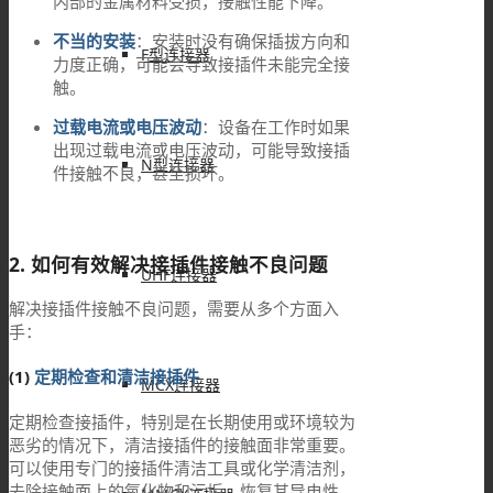
内部的金属材料受损，接触性能下降。
不当的安装
：安装时没有确保插拔方向和
F型连接器
力度正确，可能会导致接插件未能完全接
触。
过载电流或电压波动
：设备在工作时如果
出现过载电流或电压波动，可能导致接插
N型连接器
件接触不良，甚至损坏。
2. 如何有效解决接插件接触不良问题
UHF连接器
解决接插件接触不良问题，需要从多个方面入
手：
(1)
定期检查和清洁接插件
MCX连接器
定期检查接插件，特别是在长期使用或环境较为
恶劣的情况下，清洁接插件的接触面非常重要。
可以使用专门的接插件清洁工具或化学清洁剂，
去除接触面上的氧化物和污垢，恢复其导电性