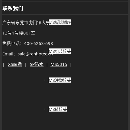
联系我们
M8板端插座
广东省东莞市虎门镇大宁文明路
13号1号楼801室
免费电话：400-6263-698
M8组装接头
Email：
sale@renhotec.cn
|
XS航插
|
SP防水
|
MS5015
|
M8注塑接头
M8转接头