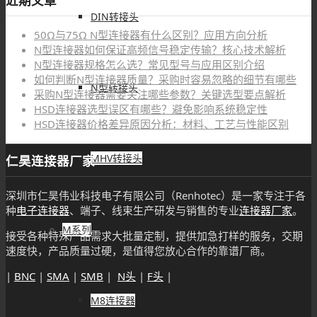
近期文章
DIN转接头
50Ω与75Ω N型连接器有什么区别？应用方向分析
N型连接器如何保证高频信号稳定传输？核心技术解析
N型连接器规格怎么选？常见型号与应用区别介绍
如何判断N型连接器质量？采购时容易忽略的细节有哪些
N型转接头
采购N型连接器需要关注哪些参数？关键选型要点解析
HSD连接器选型误区有哪些？避免影响系统稳定性
HSD连接器价格差异原因分析：材料、工艺与性能区别
MHV转接头
仁昊连接器厂家
深圳市仁昊伟业科技电子有限公司（Renhotec）是一家专注于各
种
电子连接器
、端子、线束生产研发与销售的专业
连接器厂家
。
M系列
接受各种特殊产品需求大批量定制，提供加急打样的服务，交期
速度快，产品质量过硬，是值得您放心合作的靠谱厂商。
|
BNC
|
SMA
|
SMB
|
N头
|
F头
|
M8连接器