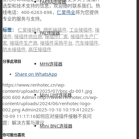
FAKRA连接器
选型和技术支持的信息，欢迎随时联系我们。热
线电话：400-6263-698，
仁昊伟业
将为您提供
专业的服务与支持。
标签：
仁昊接插件
,
圆形接插件
,
工业接插件
,
接
PAL连接器
插件
,
接插件供应商
,
接插件厂家
,
接插件生产厂
家
,
接插件生产商
,
接插件采购平台
,
汽车接插件
,
防水接插件
,
高压接插件
分享此项目
MHV连接器
Share on WhatsApp
https://www.renhotec.cn/wp-
content/uploads/2025/07/bnc-dz-001.jpg
Mini UHF连接器
600
600
Admin
http://www.renhotec.cn/wp-
content/uploads/2024/06/renhotec-logo-
002.png
Admin
2025-10-10 10:19:41
2025-
10-09 11:17:16
如何应对接插件接触不良问
题：解决方案与建议
Mini BNC连接器
你可能也喜欢