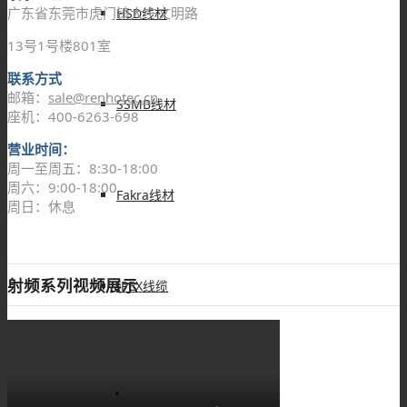
广东省东莞市虎门镇大宁文明路
HSD线材
13号1号楼801室
联系方式
邮箱：
sale@renhotec.cn
SSMB线材
座机：400-6263-698
营业时间：
周一至周五：8:30-18:00
周六：9:00-18:00
Fakra线材
周日：休息
射频系列视频展示
IPEX线缆
UHF线材