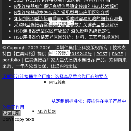
50Ω与75Ω N型连接器有什么区别？应用方向分析
N型连接器如何保证高频信号稳定传输？核心技术解析
N型连接器规格怎么选？常见型号与应用区别介绍
如何判断N型连接器质量？采购时容易忽略的细节有哪些
M12注塑接头
采购N型连接器需要关注哪些参数？关键选型要点解析
HSD连接器选型误区有哪些？避免影响系统稳定性
HSD连接器价格差异原因分析：材料、工艺与性能区别
© Copyright 2025-
2026 | 深圳仁昊伟业科技版权所有 | 技术支
M12转接头
持由【仁昊网络】提供 |
粤ICP备18019240号
|
POST
|
PAGE
|
portfolio
| 仁昊连接器厂家大量优质防水
连接器
产品，欢迎前来
采购，一年内免费质保，让您购物无忧！
了解浙江连接器生产厂家：选择高品质合作厂商的要点
M12线束
从定制到标准化：接插件在电子产品中
的重要作用
M5连接器
返回顶部
Don`t copy text!