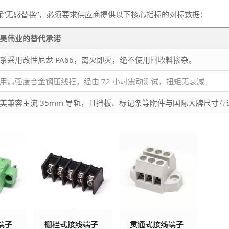
了确保“无感替换”，必须要求供应商提供以下核心指标的对标数据：
昊伟业的替代承诺
系采用改性尼龙 PA66，离火即灭，绝不使用回收料掺杂。
用高强度合金钢压线框，经由 72 小时震动测试，扭矩无衰减。
美兼容主流 35mm 导轨，且挡板、标记条等附件与国际大牌尺寸互