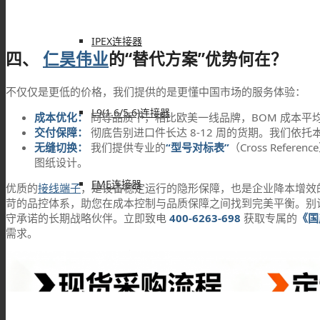
IPEX连接器
四、
仁昊伟业
的“替代方案”优势何在？
不仅仅是更低的价格，我们提供的是更懂中国市场的服务体验：
L9(1.6/5.6)连接器
成本优化：
同等品质下，相比欧美一线品牌，BOM 成本平
交付保障：
彻底告别进口件长达 8-12 周的货期。我们依
无缝切换：
我们提供专业的
“型号对标表”
（Cross Ref
图纸设计。
FME连接器
优质的
接线端子
，是设备稳定运行的隐形保障，也是企业降本增效
苛的品控体系，助您在成本控制与品质保障之间找到完美平衡。别
守承诺的长期战略伙伴。立即致电
400-6263-698
获取专属的
《国
需求。
QMA 连接器