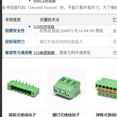
MMCX连接器
在寻找替代料（Second Source）时，不能只看外观尺寸。为
考核维度
关键技术点
仁
SSMB连接器
阻燃安全性
灼热丝测试 (GWIT) 与 UL94 V0 等级
全
扭矩保持力
螺钉拧紧后的防松脱能力
采
兼容性与通用性
安装孔位、厚度与附件通用性
完
SSMA连接器
DIN连接器
DIN7/16连接器