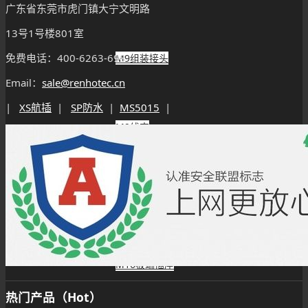
广东省东莞市虎门镇大宁文明路
13号1号楼801室
免费电话：400-6263-698
M9组装接头
Email：
sale@renhotec.cn
|
XS航插
|
SP防水
|
MS5015
|
M9线束
M16连接器
M16板端插座
热门产品（Hot）