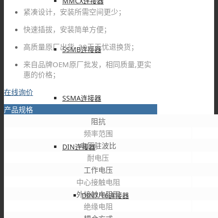
MMCX连接器
紧凑设计，安装所需空间更少；
快速插拔，安装简单方便；
高质量原厂出货, 30天无忧退换货；
SSMB连接器
来自品牌OEM原厂批发，相同质量,更实
惠的价格；
在线询价
SSMA连接器
产品规格
阻抗
频率范围
电压驻波比
DIN连接器
耐电压
工作电压
中心接触电阻
外接触电阻围
DIN7/16连接器
绝缘电阻