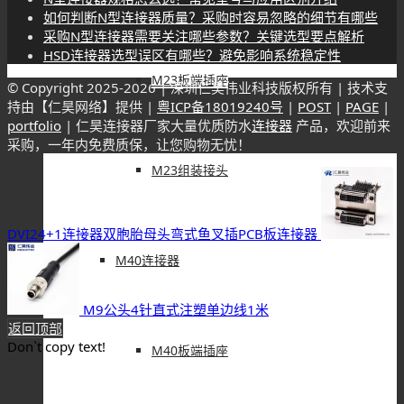
如何判断N型连接器质量？采购时容易忽略的细节有哪些
采购N型连接器需要关注哪些参数？关键选型要点解析
HSD连接器选型误区有哪些？避免影响系统稳定性
M23板端插座
© Copyright 2025-
2026 | 深圳仁昊伟业科技版权所有 | 技术支
持由【仁昊网络】提供 |
粤ICP备18019240号
|
POST
|
PAGE
|
portfolio
| 仁昊连接器厂家大量优质防水
连接器
产品，欢迎前来
采购，一年内免费质保，让您购物无忧！
M23组装接头
DVI24+1连接器双胞胎母头弯式鱼叉插PCB板连接器
M40连接器
M9公头4针直式注塑单边线1米
返回顶部
Don`t copy text!
M40板端插座