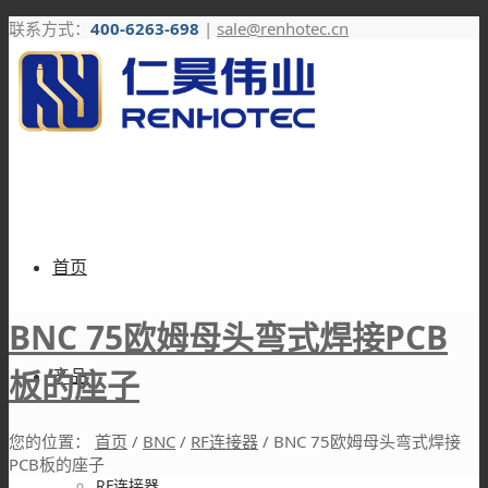
联系方式：
400-6263-698
|
sale@renhotec.cn
首页
BNC 75欧姆母头弯式焊接PCB
板的座子
产品
您的位置：
首页
/
BNC
/
RF连接器
/
BNC 75欧姆母头弯式焊接
PCB板的座子
RF连接器