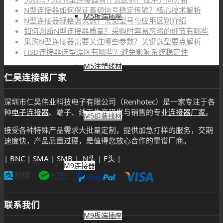
N型连接器如何保证高频信号稳定传输？核心技术解析
M5板端插座
N型连接器规格怎么选？常见型号与应用区别介绍
如何判断N型连接器质量？采购时容易忽略的细节有哪些
采购N型连接器需要关注哪些参数？关键选型要点解析
HSD连接器选型误区有哪些？避免影响系统稳定性
M5注塑线材
仁昊连接器厂家
深圳市仁昊伟业科技电子有限公司（Renhotec）是一家专注于各
种
电子连接器
、端子、线束生产研发与销售的专业
连接器厂家
。
M5组装线材
接受各种特殊产品需求大批量定制，提供加急打样的服务，交期
速度快，产品质量过硬，是值得您放心合作的靠谱厂商。
|
BNC
|
SMA
|
SMB
|
N头
|
F头
|
M9连接器
联系我们
M9板端插座