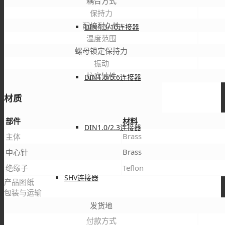
耦合方式
保持力
配接耐久性
DIN4.3/10连接器
温度范围
螺母锁定保持力
振动
抗腐蚀性
DIN1.6/5.6连接器
材质
部件
材料
DIN1.0/2.3连接器
Brass
主体
Brass
中心针
绝缘子
Teflon
SHV连接器
产品图纸
包装与运输
发货地
付款方式