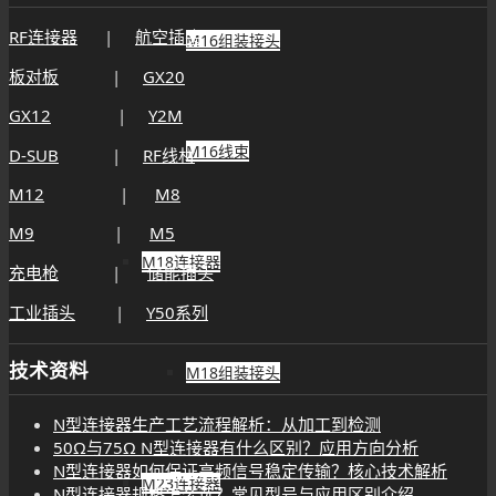
RF连接器
|
航空插头
M16组装接头
板对板
|
GX20
GX12
|
Y2M
M16线束
D-SUB
|
RF线材
M12
|
M8
M9
|
M5
M18连接器
充电枪
|
储能插头
工业插头
|
Y50系列
技术资料
M18组装接头
N型连接器生产工艺流程解析：从加工到检测
50Ω与75Ω N型连接器有什么区别？应用方向分析
N型连接器如何保证高频信号稳定传输？核心技术解析
M23连接器
N型连接器规格怎么选？常见型号与应用区别介绍