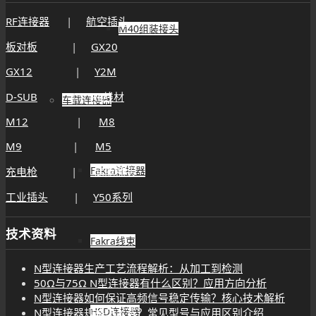
RF连接器
|
航空插头
M40组装接头
板对板
|
GX20
GX12
|
Y2M
D-SUB
|
RF线材
车载连接器
M12
|
M8
M9
|
M5
Fakra连接器
充电枪
|
储能插头
工业插头
|
Y50系列
技术资料
Fakra线束
N型连接器生产工艺流程解析：从加工到检测
50Ω与75Ω N型连接器有什么区别？应用方向分析
N型连接器如何保证高频信号稳定传输？核心技术解析
HSD连接器
N型连接器规格怎么选？常见型号与应用区别介绍