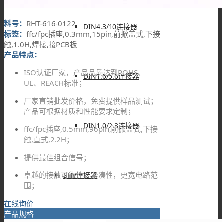
料号：
RHT-616-0122
DIN4.3/10连接器
标签：
ffc/fpc插座,0.3mm,15pin,前掀盖式,下接
触,1.0H,焊接,接PCB板
产品特点：
ISO认证厂家，产品品质达到ROHS、
DIN1.6/5.6连接器
UL、REACH标准；
厂家直销批发价格，免费提供样品测试；
产品可根据材质和性能要求定制；
DIN1.0/2.3连接器
ffc/fpc插座,0.5mm,96pin,前掀盖式,下接
触,直式,2.2H；
提供最佳组合信号；
卓越的接触可靠性，紧凑性，更宽电路范
SHV连接器
围；
在线询价
产品规格