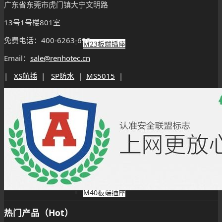
广东省东莞市虎门镇大宁文明路
13号1号楼801室
免费电话：400-6263-698
M23板端插座
Email：
sale@renhotec.cn
|
XS航插
|
SP防水
|
MS5015
|
M23组装接头
M40连接器
M40板端插座
热门产品（Hot）