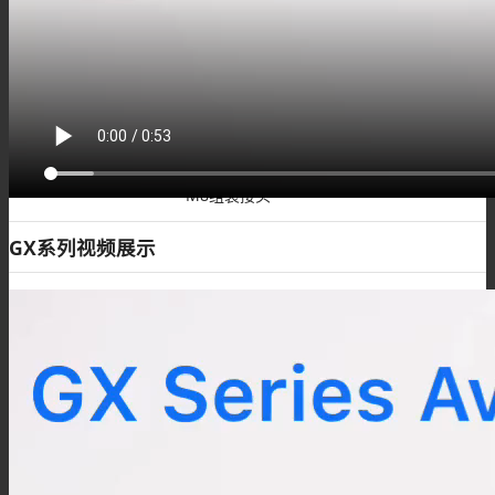
M8板端插座
M8组装接头
GX系列视频展示
M8注塑接头
M8转接头