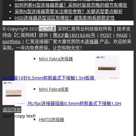
如何判断N型连接器质量？采购时容易忽略的细节有哪些
采购N型连接器需要关注哪些参数？关键选型要点解析
HSD连接器选型误区有哪些？避免影响系统稳定性
© Copyright 2025-
2026 | 深圳仁昊伟业科技版权所有 | 技术支
HSD线束
持由【仁昊网络】提供 |
粤ICP备18019240号
|
POST
|
PAGE
|
portfolio
| 仁昊连接器厂家大量优质防水
连接器
产品，欢迎前来
采购，一年内免费质保，让您购物无忧！
Mini Fakra连接器
fpc插座10针0.5mm前掀盖式下接触1.5H板端
Mini Fakra线束
ffc/fpc连接器插座0.5mm前掀盖式下接触1.0H
返回顶部
Don`t copy text!
HMTD连接器