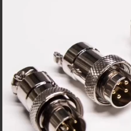
M8线束
M8配件
M12连接器
M12板端插座
M12组装接头