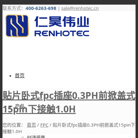
联系方式：
400-6263-698
|
sale@renhotec.cn
首页
贴片卧式fpc插座0.3PH前掀盖式
15pin下接触1.0H
产品
您的位置：
首页
/
FPC
/
贴片卧式fpc插座0.3PH前掀盖式15pin下
接触1.0H
RF连接器