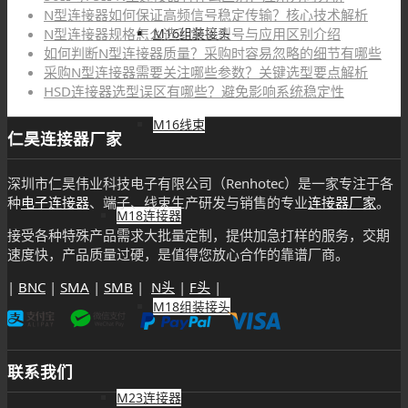
N型连接器如何保证高频信号稳定传输？核心技术解析
M16组装接头
N型连接器规格怎么选？常见型号与应用区别介绍
如何判断N型连接器质量？采购时容易忽略的细节有哪些
采购N型连接器需要关注哪些参数？关键选型要点解析
HSD连接器选型误区有哪些？避免影响系统稳定性
M16线束
仁昊连接器厂家
深圳市仁昊伟业科技电子有限公司（Renhotec）是一家专注于各
种
电子连接器
、端子、线束生产研发与销售的专业
连接器厂家
。
M18连接器
接受各种特殊产品需求大批量定制，提供加急打样的服务，交期
速度快，产品质量过硬，是值得您放心合作的靠谱厂商。
|
BNC
|
SMA
|
SMB
|
N头
|
F头
|
M18组装接头
联系我们
M23连接器