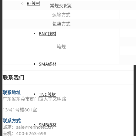
RF线材
常规交货期
运输方式
包装方式
BNC线材
箱规
SMA线材
联系我们
联系地址
TNC线材
广东省东莞市虎门镇大宁文明路
13号1号楼801室
联系方式
SMB线材
邮箱：
sale@renhotec.cn
座机：400-6263-698