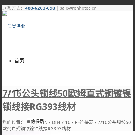
联系方式：
400-6263-698
|
sale@renhotec.cn
首页
7/16公头锁线50欧姆直式铜镀镍
产品
锁线接RG393线材
RF连接器
您的位置：
首页
/
DIN
/
DIN 7 16
/
RF连接器
/
7/16公头锁线50
欧姆直式铜镀镍锁线接RG393线材