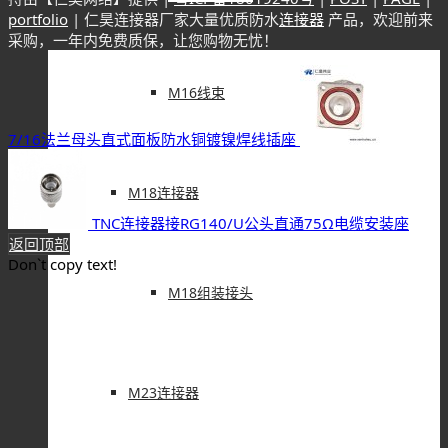
portfolio
| 仁昊连接器厂家大量优质防水
连接器
产品，欢迎前来
采购，一年内免费质保，让您购物无忧！
M16线束
7/16法兰母头直式面板防水铜镀镍焊线插座
M18连接器
TNC连接器接RG140/U公头直通75Ω电缆安装座
返回顶部
Don`t copy text!
M18组装接头
M23连接器