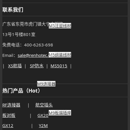
联系我们
广东省东莞市虎门镇大宁文明路
M5注塑线材
13号1号楼801室
免费电话：400-6263-698
M5组装线材
Email：
sale@renhotec.cn
|
XS航插
|
SP防水
|
MS5015
|
M9连接器
热门产品（Hot）
RF连接器
|
航空插头
M9板端插座
板对板
|
GX20
GX12
|
Y2M