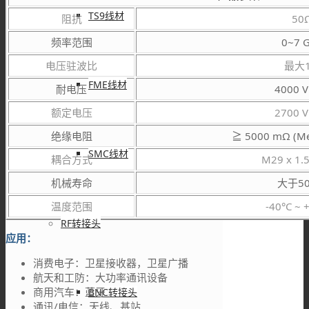
TS9线材
阻抗
50
频率范围
0~7 
电压驻波比
最大1
FME线材
耐电压
4000 V
额定电压
2700 V
绝缘电阻
≧ 5000 mΩ (Me
SMC线材
耦合方式
M29 x 1.5
机械寿命
大于5
温度范围
-40°C ~ 
RF转接头
应用：
消费电子：卫星接收器，卫星广播
航天和工防：大功率通讯设备
商用汽车：蓝牙
BNC转接头
通讯/电信：天线、基站