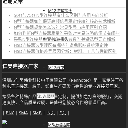
近期文章
M12注塑接头
50Ω与75Ω N型连接器有什么区别？应用方向分析
N型连接器如何保证高频信号稳定传输？核心技术解析
N型连接器规格怎么选？常见型号与应用区别介绍
如何判断N型连接器质量？采购时容易忽略的细节有哪些
M12转接头
采购N型连接器需要关注哪些参数？关键选型要点解析
HSD连接器选型误区有哪些？避免影响系统稳定性
HSD连接器价格差异原因分析：材料、工艺与性能区别
仁昊连接器厂家
M12线束
深圳市仁昊伟业科技电子有限公司（Renhotec）是一家专注于各
种
电子连接器
、端子、线束生产研发与销售的专业
连接器厂家
。
M5连接器
接受各种特殊产品需求大批量定制，提供加急打样的服务，交期
速度快，产品质量过硬，是值得您放心合作的靠谱厂商。
|
BNC
|
SMA
|
SMB
|
N头
|
F头
|
M5板端插座