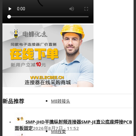
M8板端插座
M8组装接头
M8注塑接头
新品推荐
M8转接头
SMP-JHD半擒纵射频连接器SMP-JE直公底座焊接PCB
面板固定
2026年8月7日 - 11:52
M8线束