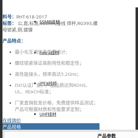
料号：
RHT-618-2017
SSMB线材
标签：
公,直,标准,50ohm,接线 焊杯,RG393,螺
母锁紧,铜,镀镍
产品特点：
最小化互调信号失真设计;
Fakra线材
螺纹锁紧保证高耐用性和稳定性；
高性能接头，频率高达5.2GHz；
IPEX线缆
ISO认证厂家，产品品质达到ROHS、
UL、REACH标准；
厂家直销批发价格，免费提供样品测试；
产品可根据材质和性能要求定制；
UHF线材
在线询价
产品规格
产品参数