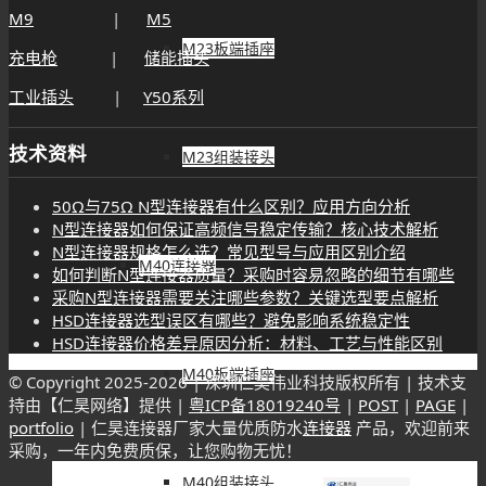
M9
|
M5
M23板端插座
充电枪
|
储能插头
工业插头
|
Y50系列
技术资料
M23组装接头
50Ω与75Ω N型连接器有什么区别？应用方向分析
N型连接器如何保证高频信号稳定传输？核心技术解析
N型连接器规格怎么选？常见型号与应用区别介绍
M40连接器
如何判断N型连接器质量？采购时容易忽略的细节有哪些
采购N型连接器需要关注哪些参数？关键选型要点解析
HSD连接器选型误区有哪些？避免影响系统稳定性
HSD连接器价格差异原因分析：材料、工艺与性能区别
M40板端插座
© Copyright 2025-
2026 | 深圳仁昊伟业科技版权所有 | 技术支
持由【仁昊网络】提供 |
粤ICP备18019240号
|
POST
|
PAGE
|
portfolio
| 仁昊连接器厂家大量优质防水
连接器
产品，欢迎前来
采购，一年内免费质保，让您购物无忧！
M40组装接头