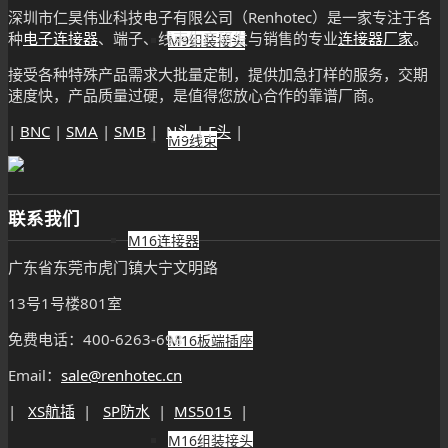
深圳市仁昊伟业科技电子有限公司（Renhotec）是一家专注于各
种
电子连接器
、端子、线束生产研发与销售的专业
连接器厂家
。
M9组装接头
接受各种特殊产品需求大批量定制，提供加急打样的服务，交期
速度快，产品质量过硬，是值得您放心合作的靠谱厂商。
|
BNC
|
SMA
|
SMB
|
N头
|
F头
|
M9线束
联系我们
M16连接器
广东省东莞市虎门镇大宁文明路
13号1号楼801室
免费电话：400-6263-698
M16板端插座
Email：
sale@renhotec.cn
|
XS航插
|
SP防水
|
MS5015
|
M16组装接头