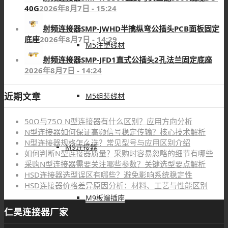
40G
2026年8月7日 - 15:24
射频连接器SMP-JWHD半擒纵弯公插头PCB面板固定
底座
2026年8月7日 - 14:29
M5注塑线材
射频连接器SMP-JFD1直式公插头2孔法兰固定底座
2026年8月7日 - 14:24
近期文章
M5组装线材
50Ω与75Ω N型连接器有什么区别？应用方向分析
N型连接器如何保证高频信号稳定传输？核心技术解析
N型连接器规格怎么选？常见型号与应用区别介绍
M9连接器
如何判断N型连接器质量？采购时容易忽略的细节有哪些
采购N型连接器需要关注哪些参数？关键选型要点解析
HSD连接器选型误区有哪些？避免影响系统稳定性
HSD连接器价格差异原因分析：材料、工艺与性能区别
M9板端插座
仁昊连接器厂家