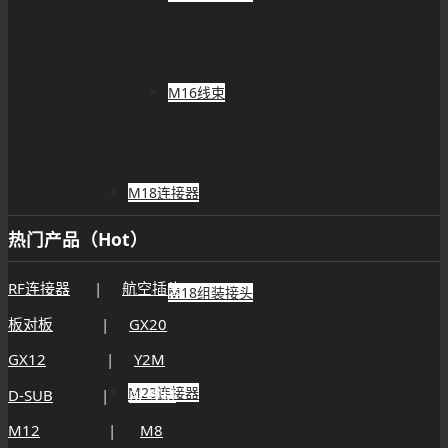
M16线束
M18连接器
热门产品（Hot）
RF连接器
|
航空插头
M18组装接头
板对板
|
GX20
GX12
|
Y2M
M23连接器
D-SUB
|
RF线材
M12
|
M8