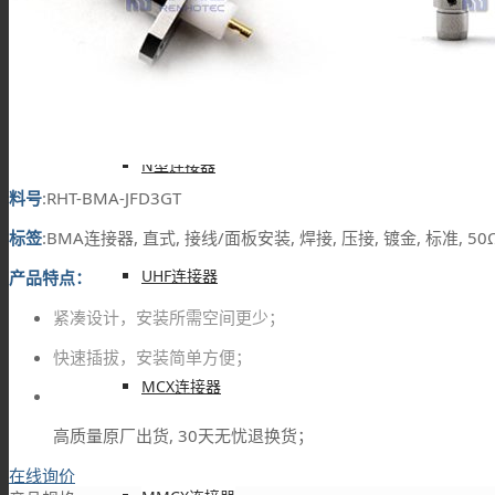
F型连接器
N型连接器
料号
:RHT-BMA-JFD3GT
标签
:BMA连接器, 直式, 接线/面板安装, 焊接, 压接, 镀金, 标准, 50
UHF连接器
产品特点：
紧凑设计，安装所需空间更少；
快速插拔，安装简单方便；
MCX连接器
高质量原厂出货, 30天无忧退换货；
在线询价