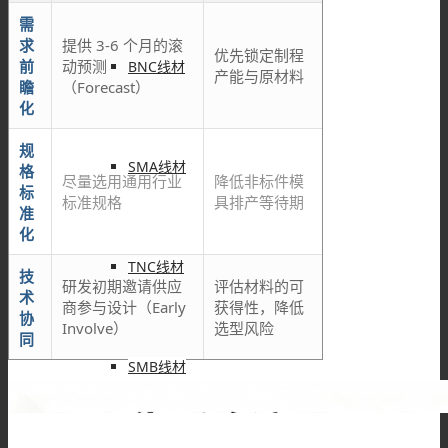
需
求
提供 3-6 个月的滚
优先锁定制程
前
动预测
BNC线材
产能与原材料
瞻
（Forecast）
化
规
SMA线材
格
尽量选用通用行业
降低非标件模
标
标准规格
具排产等待期
准
化
TNC线材
技
研发初期邀请供应
评估材料的可
术
商参与设计（Early
获得性，降低
协
Involve）
选型风险
同
SMB线材