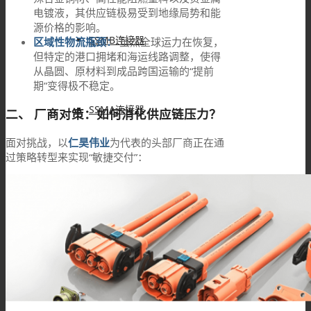
电镀液，其供应链极易受到地缘局势和能
源价格的影响。
SSMB连接器
区域性物流瓶颈：
虽然全球运力在恢复，
但特定的港口拥堵和海运线路调整，使得
从晶圆、原材料到成品跨国运输的“提前
期”变得极不稳定。
SSMA连接器
二、 厂商对策：如何消化供应链压力？
面对挑战，以
仁昊伟业
为代表的头部厂商正在通
过策略转型来实现“敏捷交付”：
DIN连接器
DIN7/16连接器