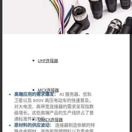
F型连接器
N型连接器
UHF连接器
MCX连接器
高端应用的需求爆发：
AI 服务器、低轨
卫星以及 800V 高压电动车的快速普及，
对大电流、高带宽连接器的需求呈现指数
级增长。这些高端产品的生产线挤占了普
通标准件的产能。
MMCX连接器
原材料的供应波动：
连接器制造依赖的特
殊合金铜材、高性能阻燃塑料以及贵金属