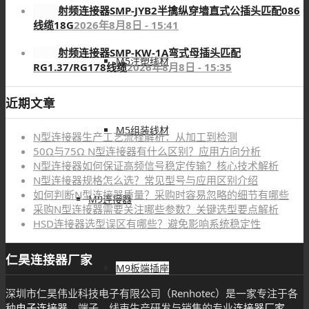
射频连接器SMP-JYB2半擒纵穿墙直式公插头匹配086
线缆18G
2026年8月8日 - 15:41
射频连接器SMP-KW-1A弯式母插头匹配
M5注塑线材
RG1.37/RG178线缆
2026年8月8日 - 15:35
近期文章
M5组装线材
N型连接器生产工艺流程解析：从加工到检测
50Ω与75Ω N型连接器有什么区别？应用方向分析
N型连接器如何保证高频信号稳定传输？核心技术解析
N型连接器规格怎么选？常见型号与应用区别介绍
如何判断N型连接器质量？采购时容易忽略的细节有哪些
M9连接器
采购N型连接器需要关注哪些参数？关键选型要点解析
HSD连接器选型误区有哪些？避免影响系统稳定性
仁昊连接器厂家
M9板端插座
深圳市仁昊伟业科技电子有限公司（Renhotec）是一家专注于各
种
电子连接器
、端子、线束生产研发与销售的专业
连接器厂家
。