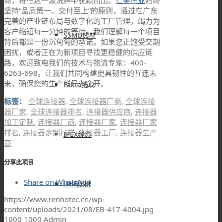
坚持“品质第一、交付至上”的原则，通过在广东
完善的产业链布局与数字化的工厂管理，竭力为
客户缩短每一分钟的等待。我们理解每一个项目
SSMB线材
背后都是一份沉甸甸的承诺。如果您正饱受交期
困扰，或者正在为新项目寻找更稳健的供应链
路，欢迎致电我们的技术与物流专家：400-
6263-698。让我们共同构建更具韧性的互连未
来，确保您的生产线马力全开。
Fakra线材
标签：
全球连接器
,
全球连接器厂商
,
全球连接
器厂家
,
全球连接器排名
,
连接器供应商
,
连接器
加工定制
,
连接器厂商
,
连接器厂家
,
连接器厂家
排名
,
连接器定制打样
,
连接器工厂
,
连接器生产
IPEX线缆
商
分享此项目
Share on WhatsApp
UHF线材
https://www.renhotec.cn/wp-
content/uploads/2021/08/EB-417-4004.jpg
1000
1000
Admin