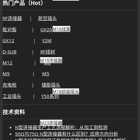
热门产品（Hot）
RF连接器
|
航空插头
M16线束
板对板
|
GX20
GX12
|
Y2M
D-SUB
|
RF线材
M18连接器
M12
|
M8
M9
|
M5
充电枪
|
储能插头
M18组装接头
工业插头
|
Y50系列
技术资料
M23连接器
N型连接器生产工艺流程解析：从加工到检测
50Ω与75Ω N型连接器有什么区别？应用方向分析