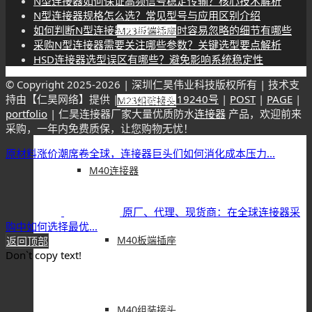
N型连接器如何保证高频信号稳定传输？核心技术解析
N型连接器规格怎么选？常见型号与应用区别介绍
如何判断N型连接器质量？采购时容易忽略的细节有哪些
M23板端插座
采购N型连接器需要关注哪些参数？关键选型要点解析
HSD连接器选型误区有哪些？避免影响系统稳定性
© Copyright 2025-
2026 | 深圳仁昊伟业科技版权所有 | 技术支
持由【仁昊网络】提供 |
粤ICP备18019240号
|
POST
|
PAGE
|
M23组装接头
portfolio
| 仁昊连接器厂家大量优质防水
连接器
产品，欢迎前来
采购，一年内免费质保，让您购物无忧！
原材料涨价潮席卷全球，连接器巨头们如何消化成本压力...
M40连接器
原厂、代理、现货商：在全球连接器采
购中如何选择最优...
M40板端插座
返回顶部
Don`t copy text!
M40组装接头