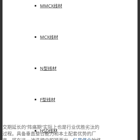
MMCX线材
MCX线材
N型线材
F型线材
交期延长的“阵痛期”实际上也是行业优胜劣汰的
HSD线材
过程。具备垂直整合能力和本土配套优势的厂
商，将在这一波洗牌中脱颖而出。
仁昊伟业
始终