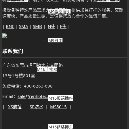
接受各种特殊产品需求大批量定制，提供加急打样的服务，交期
M9组装接头
速度快，产品质量过硬，是值得您放心合作的靠谱厂商。
|
BNC
|
SMA
|
SMB
|
N头
|
F头
|
M9线束
联系我们
广东省东莞市虎门镇大宁文明路
M16连接器
13号1号楼801室
免费电话：400-6263-698
Email：
sale@renhotec.cn
M16板端插座
|
XS航插
|
SP防水
|
MS5015
|
M16组装接头