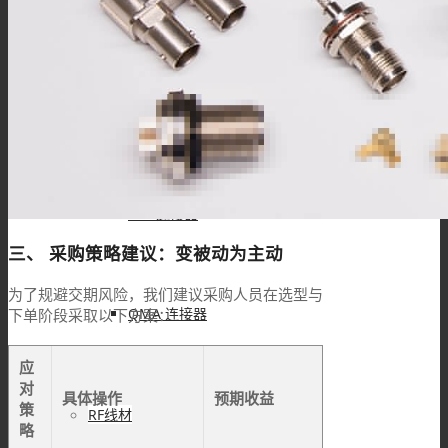
IPEX连接器
L9(1.6/5.6)连接器
FME连接器
三、 采购策略建议：变被动为主动
为了规避交期风险，我们建议采购人员在选型与
QMA 连接器
下单阶段采取以下方案：
应
对
具体操作
预期收益
策
RF线材
略