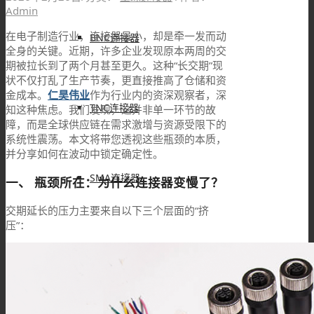
Admin
在电子制造行业，连接器虽小，却是牵一发而动
BNC连接器
全身的关键。近期，许多企业发现原本两周的交
期被拉长到了两个月甚至更久。这种“长交期”现
状不仅打乱了生产节奏，更直接推高了仓储和资
金成本。
仁昊伟业
作为行业内的资深观察者，深
TNC连接器
知这种焦虑。我们发现，这并非单一环节的故
障，而是全球供应链在需求激增与资源受限下的
系统性震荡。本文将带您透视这些瓶颈的本质，
并分享如何在波动中锁定确定性。
SMA连接器
一、 瓶颈所在：为什么连接器变慢了？
交期延长的压力主要来自以下三个层面的“挤
压”：
SMB连接器