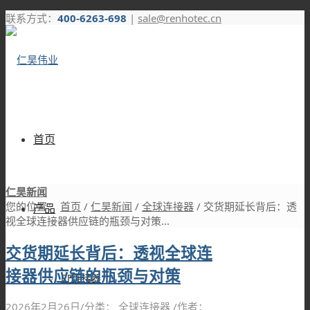
联系方式：
400-6263-698
|
sale@renhotec.cn
首页
仁昊新闻
您的位置：
首页
/
仁昊新闻
/
全球连接器
/
交货期延长背后：透
产品
视全球连接器供应链的瓶颈与对策...
交货期延长背后：透视全球连
接器供应链的瓶颈与对策
RF连接器
2026年2月26日
/
分类：
全球连接器
/
作者：