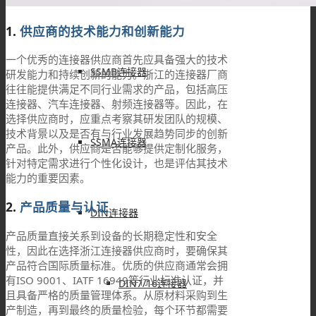
MMCX连接器
1.
供应商的技术能力和创新能力
一个优秀的连接器供应商首先应具备强大的技术
SSMB连接器
研发能力和持续创新的能力。浙江的连接器厂商
往往能提供满足不同行业需求的产品，包括高压
连接器、汽车连接器、射频连接器等。因此，在
选择供应商时，应重点考察其研发团队的规模、
技术背景以及是否有与行业发展趋势同步的创新
SSMA连接器
产品。此外，供应商是否能够提供定制化服务，
针对特定需求进行个性化设计，也是评估其技术
能力的重要因素。
2.
产品质量与认证
DIN连接器
产品质量直接关系到设备的长期稳定性和安全
性，因此在选择浙江连接器供应商时，要确保其
产品符合国际质量标准。优质的供应商通常会拥
有ISO 9001、IATF 16949等行业标准认证，并
DIN7/16连接器
且具备严格的质量管理体系。从原材料采购到生
产制造，再到最终的质量检验，每个环节都需要