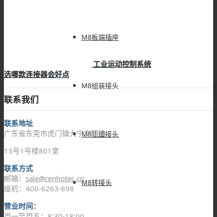
M8板端插座
工业运动控制系统
选哪款连接器会好点
M8组装接头
联系我们
联系地址
广东省东莞市虎门镇大宁文明路
M8注塑接头
13号1号楼801室
联系方式
邮箱：
sale@renhotec.cn
M8转接头
座机：400-6263-698
营业时间：
周一至周五：8:30-18:00