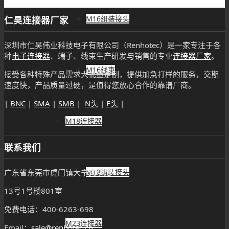
仁昊连接器厂家
M16组装接头
深圳市仁昊伟业科技电子有限公司（Renhotec）是一家专注于各
种
电子连接器
、端子、线束生产研发与销售的专业
连接器厂家
。
M16线束
接受各种特殊产品需求大批量定制，提供加急打样的服务，交期
速度快，产品质量过硬，是值得您放心合作的靠谱厂商。
|
BNC
|
SMA
|
SMB
|
N头
|
F头
|
M18连接器
联系我们
M18组装接头
广东省东莞市虎门镇大宁文明路
13号1号楼801室
免费电话：400-6263-698
M23连接器
Email：
sale@renhotec.cn