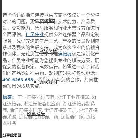
选择合适的浙江连接器供应商不仅仅是一个价格
TS9线材
对比的问题，更重要的是在技术能力、产品质
量、交货能力、售后服务和行业声誉等方面进行
全面评估。
仁昊伟业
提供多种连接器产品和定制
服务，凭借先进的生产工艺、严格的质量控制体
系以及强大的售后支持，成为众多企业的信赖合
FME线材
作伙伴。无论您是需求标准
连接器
还是定制化产
品，仁昊伟业都能为您提供专业的解决方案，确
保您的设备稳定、高效运行。如需进一步了解我
们的产品或进行采购，欢迎随时拨打热线电话：
400-6263-698
。我们期待与您的合作，共同推
SMC线材
动项目的成功实施。
标签：
工业连接器供应商
,
浙江工业连接器
,
浙
江连接器
,
浙江连接器供应商
,
浙江连接器制造
商
,
浙江连接器厂家
,
浙江连接器工厂
,
浙江连接
RF转接头
器采购
,
连接器
,
连接器厂商
,
连接器厂家
,
连接
器排名
分享此项目