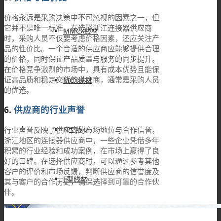
价格永远是采购决策中不可忽视的因素之一，但
它并不是唯一标准。在选择浙江连接器供应商
MMCX线材
时，采购人员不仅要考虑价格因素，还应关注产
品的性价比。一个合适的供应商应能够提供合理
的价格，同时保证产品质量与服务的同步提升。
在价格竞争激烈的市场中，具有成本优势且能保
证高品质和稳定交货的供应商，通常是采购人员
MCX线材
的优选。
6.
供应商的行业声誉
行业声誉反映了供应商的市场地位与合作信誉。
N型线材
浙江地区的连接器供应商中，一些企业凭借多年
积累的行业经验和成功案例，在市场上赢得了良
好的口碑。在选择供应商时，可以通过参考其他
客户的评价和市场反馈，判断供应商的信誉度及
F型线材
其与客户的合作历史，确保选择到可靠的合作伙
伴。