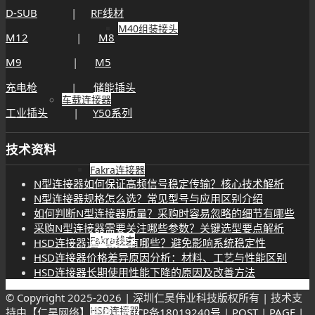
D-SUB
|
RF线材
M40组装接头
M12
|
M8
M9
|
M5
充电枪
|
储能插头
车载连接器
工业插头
|
Y50系列
技术资料
Fakra连接器
N型连接器如何保证高频信号稳定传输？核心技术解析
N型连接器规格怎么选？常见型号与应用区别介绍
如何判断N型连接器质量？采购时容易忽略的细节有哪些
采购N型连接器需要关注哪些参数？关键选型要点解析
Fakra线束
HSD连接器选型误区有哪些？避免影响系统稳定性
HSD连接器价格差异原因分析：材料、工艺与性能区别
HSD连接器长期使用性能下降的原因及改善方法
© Copyright 2025-
2026 | 深圳仁昊伟业科技版权所有 | 技术支
HSD连接器
持由【仁昊网络】提供 |
粤ICP备18019240号
|
POST
|
PAGE
|