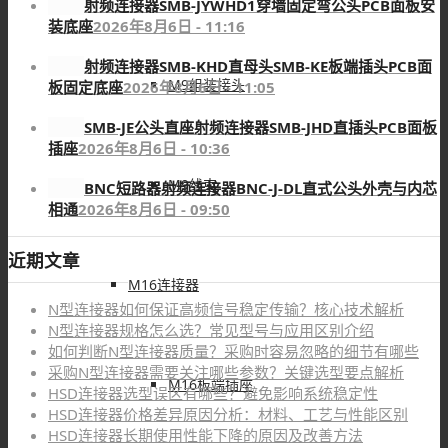
射频连接器SMB-JYWHD1穿墙固定弯公头PCB面板安
装底座
2026年8月6日 - 11:16
射频连接器SMB-KHD直母头SMB-KE板端插头PCB面
M9组装接头
板固定底座
2026年8月6日 - 11:05
SMB-JE公头直座射频连接器SMB-JHD直插头PCB面板
插座
2026年8月6日 - 10:36
M9线束
BNC短路器射频连接器BNC-J-DL直式公头外壳与内芯
相通
2026年8月6日 - 09:50
近期文章
M16连接器
N型连接器如何保证高频信号稳定传输？核心技术解析
N型连接器规格怎么选？常见型号与应用区别介绍
如何判断N型连接器质量？采购时容易忽略的细节有哪些
采购N型连接器需要关注哪些参数？关键选型要点解析
M16板端插座
HSD连接器选型误区有哪些？避免影响系统稳定性
HSD连接器价格差异原因分析：材料、工艺与性能区别
HSD连接器长期使用性能下降的原因及改善方法