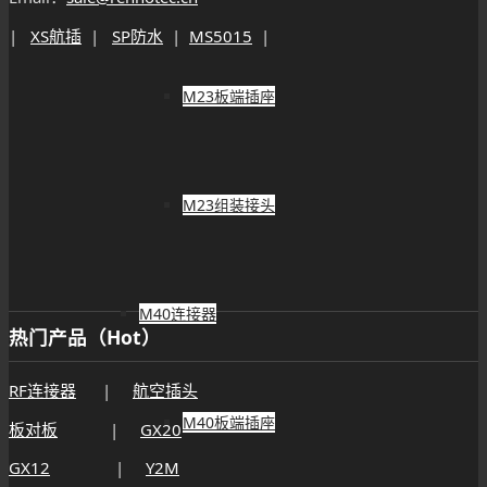
|
XS航插
|
SP防水
|
MS5015
|
M23板端插座
M23组装接头
M40连接器
热门产品（Hot）
RF连接器
|
航空插头
M40板端插座
板对板
|
GX20
GX12
|
Y2M