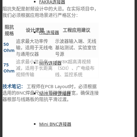
FAKRA连接器
阻抗失配是射频设计中的大忌。在实际项目中，
我们必须根据应用场景进行严格区分：
阻抗
设计逻辑
工程应用建议
PAL连接器
规格
追求最大功率传
示波器输入端、无线
50
输，适用于无线电
基站测试、实验室信
Ohm
与通用仪器
号源
追求最小信号衰
4K/8K超高清视频
MHV连接器
75
减，适用于长距离
（SDI）、广电级布
Ohm
视频传输
线、监控系统
技术笔记：
工程师在PCB Layout时，必须根据
选用的BNC焊盘尺寸计算微带线带宽，确保连接
Mini UHF连接器
器根部与线路板的阻抗平滑过渡。
Mini BNC连接器