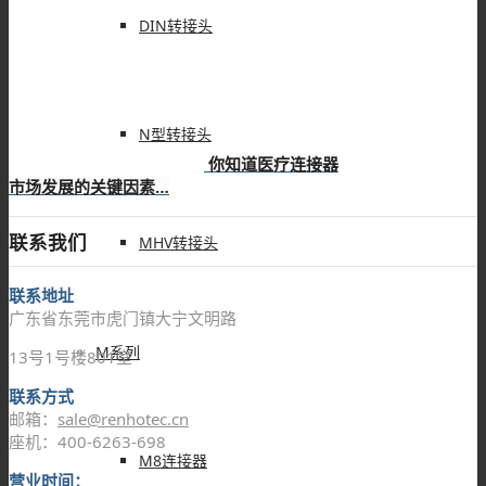
DIN转接头
N型转接头
你知道医疗连接器
市场发展的关键因素…
联系我们
MHV转接头
联系地址
广东省东莞市虎门镇大宁文明路
M系列
13号1号楼801室
联系方式
邮箱：
sale@renhotec.cn
座机：400-6263-698
M8连接器
营业时间：