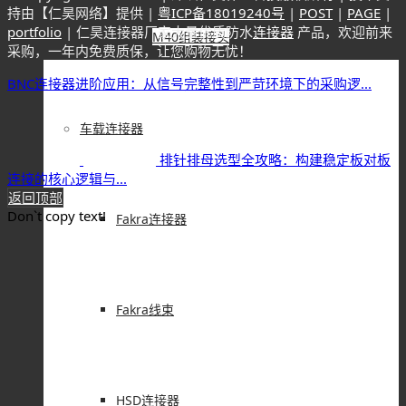
持由【仁昊网络】提供 |
粤ICP备18019240号
|
POST
|
PAGE
|
portfolio
| 仁昊连接器厂家大量优质防水
连接器
产品，欢迎前来
M40组装接头
采购，一年内免费质保，让您购物无忧！
BNC连接器进阶应用：从信号完整性到严苛环境下的采购逻...
车载连接器
排针排母选型全攻略：构建稳定板对板
连接的核心逻辑与...
返回顶部
Don`t copy text!
Fakra连接器
Fakra线束
HSD连接器