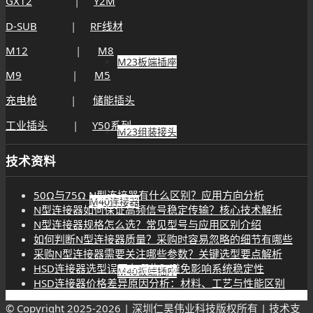
GX12
|
Y2M
D-SUB
|
RF线材
M12
|
M8
M23板端插座
M9
|
M5
充电枪
|
储能插头
工业插头
|
Y50系列
M23组装接头
技术资料
50Ω与75Ω N型连接器有什么区别？应用方向分析
M40连接器
N型连接器如何保证高频信号稳定传输？核心技术解析
N型连接器规格怎么选？常见型号与应用区别介绍
如何判断N型连接器质量？采购时容易忽略的细节有哪些
采购N型连接器需要关注哪些参数？关键选型要点解析
HSD连接器选型误区有哪些？避免影响系统稳定性
M40板端插座
HSD连接器价格差异原因分析：材料、工艺与性能区别
© Copyright 2025-
2026 | 深圳仁昊伟业科技版权所有 | 技术支