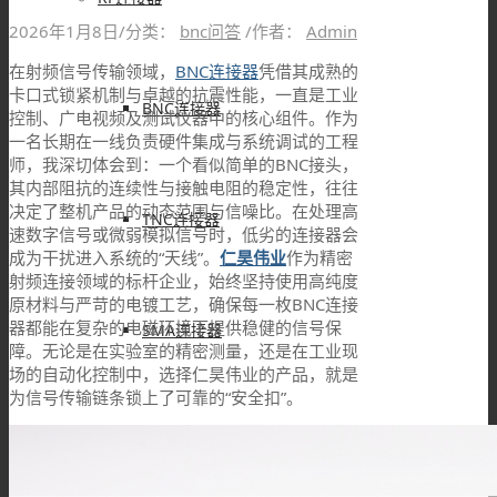
2026年1月8日
/
分类：
bnc问答
/
作者：
Admin
在射频信号传输领域，
BNC连接器
凭借其成熟的
卡口式锁紧机制与卓越的抗震性能，一直是工业
BNC连接器
控制、广电视频及测试仪器中的核心组件。作为
一名长期在一线负责硬件集成与系统调试的工程
师，我深切体会到：一个看似简单的BNC接头，
其内部阻抗的连续性与接触电阻的稳定性，往往
决定了整机产品的动态范围与信噪比。在处理高
TNC连接器
速数字信号或微弱模拟信号时，低劣的连接器会
成为干扰进入系统的“天线”。
仁昊伟业
作为精密
射频连接领域的标杆企业，始终坚持使用高纯度
原材料与严苛的电镀工艺，确保每一枚BNC连接
器都能在复杂的电磁环境下提供稳健的信号保
SMA连接器
障。无论是在实验室的精密测量，还是在工业现
场的自动化控制中，选择仁昊伟业的产品，就是
为信号传输链条锁上了可靠的“安全扣”。
SMB连接器