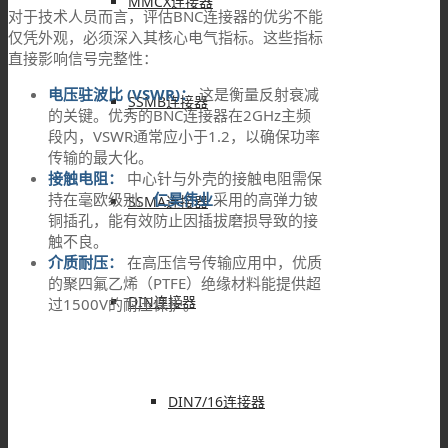
MMCX连接器
对于技术人员而言，评估BNC连接器的优劣不能
仅凭外观，必须深入其核心电气指标。这些指标
直接影响信号完整性：
电压驻波比 (VSWR)：
这是衡量反射衰减
SSMB连接器
的关键。优秀的BNC连接器在2GHz主频
段内，VSWR通常应小于1.2，以确保功率
传输的最大化。
接触电阻：
中心针与外壳的接触电阻需保
持在毫欧级别。
仁昊伟业
采用的高弹力铍
SSMA连接器
铜插孔，能有效防止因插拔磨损导致的接
触不良。
介质耐压：
在高压信号传输应用中，优质
的聚四氟乙烯（PTFE）绝缘材料能提供超
DIN连接器
过1500V的耐压保护。
DIN7/16连接器