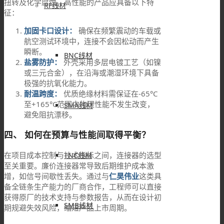
扭转及化学腐蚀。高性能的产品应具备以下特
RF线材
征：
加固卡口设计：
确保在频繁震动的车载或
航空测试环境中，连接不会因松动而产生
瞬断。
BNC线材
盐雾防护：
外壳采用多层电镀工艺（如镍
或三元合金），在沿海或潮湿环境下具备
极强的抗氧化能力。
耐温跨度：
优质绝缘材料需保证在-65°C
至+165°C范围内物理性能不发生改变，
SMA线材
避免阻抗漂移。
四、 如何在预算与性能间取得平衡？
在项目成本控制与技术指标之间，连接器的选型
TNC线材
至关重要。廉价连接器常导致后期维护成本激
增，如信号间歇性丢失。通过与
仁昊伟业
这类具
备全链条生产能力的厂商合作，工程师可以直接
获得原厂的技术支持与参数报告，从而在设计初
SMB线材
期规避失效风险，缩短产品上市周期。