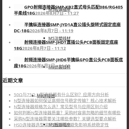
GPO射频连接器SMP-KB2直式母头匹配086/RG405
M5板端插座
半柔线18G
2026年8月7日 - 11:27
半擒纵连接器SMP-JYD1A直公插头旋转式固定底座
DC-18G
2026年8月7日 - 11:19
M5注塑线材
射频连接器SMP-JHDT直插公头PCB面板固定底座
18G
2026年8月7日 - 11:12
射频连接器SMP-JHD6半擒纵GPO直公头PCB面板底
座18G
2026年8月7日 - 11:08
M5组装线材
近期文章
50Ω与75Ω N型连接器有什么区别？应用方向分析
M9连接器
N型连接器如何保证高频信号稳定传输？核心技术解析
N型连接器规格怎么选？常见型号与应用区别介绍
如何判断N型连接器质量？采购时容易忽略的细节有哪些
采购N型连接器需要关注哪些参数？关键选型要点解析
M9板端插座
HSD连接器选型误区有哪些？避免影响系统稳定性