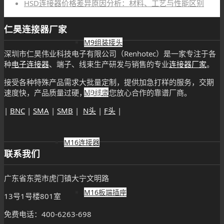
HSD连接器价格差异原因分析：材料、工艺与性能区别
仁昊连接器厂家
M9组装接头
深圳市仁昊伟业科技电子有限公司（Renhotec）是一家专注于各
种
电子连接器
、端子、线束生产研发与销售的专业
连接器厂家
。
接受各种特殊产品需求大批量定制，提供加急打样的服务，交期
速度快，产品质量过硬，是值得您放心合作的靠谱厂商。
M9线束
|
BNC
|
SMA
|
SMB
|
N头
|
F头
|
M16连接器
联系我们
广东省东莞市虎门镇大宁文明路
M16板端插座
13号1号楼801室
免费电话：400-6263-698