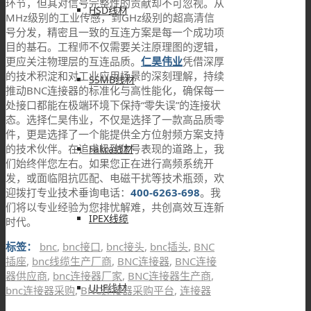
环节，但其对信号完整性的贡献却不可忽视。从
HSD线材
MHz级别的工业传感，到GHz级别的超高清信
号分发，精密且一致的互连方案是每一个成功项
目的基石。工程师不仅需要关注原理图的逻辑，
更应关注物理层的互连品质。
仁昊伟业
凭借深厚
的技术积淀和对工业应用场景的深刻理解，持续
SSMB线材
推动BNC连接器的标准化与高性能化，确保每一
处接口都能在极端环境下保持“零失误”的连接状
态。选择仁昊伟业，不仅是选择了一款高品质零
件，更是选择了一个能提供全方位射频方案支持
的技术伙伴。在追求极致信号表现的道路上，我
Fakra线材
们始终伴您左右。如果您正在进行高频系统开
发，或面临阻抗匹配、电磁干扰等技术瓶颈，欢
迎拨打专业技术垂询电话：
400-6263-698
。我
们将以专业经验为您排忧解难，共创高效互连新
IPEX线缆
时代。
标签：
bnc
,
bnc接口
,
bnc接头
,
bnc插头
,
BNC
插座
,
bnc线缆生产厂商
,
BNC连接器
,
BNC连接
器供应商
,
bnc连接器厂家
,
BNC连接器生产商
,
UHF线材
bnc连接器采购
,
BNC连接器采购平台
,
连接器