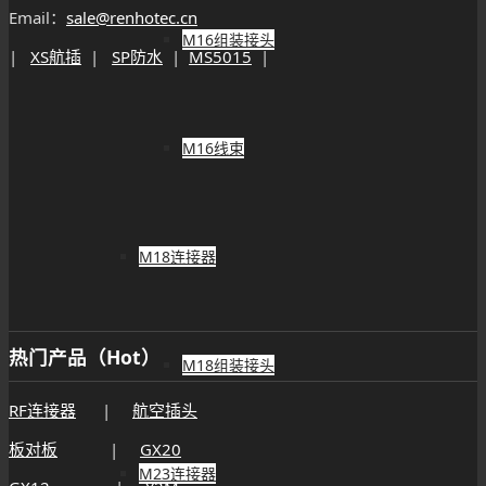
Email：
sale@renhotec.cn
M16组装接头
|
XS航插
|
SP防水
|
MS5015
|
M16线束
M18连接器
热门产品（Hot）
M18组装接头
RF连接器
|
航空插头
板对板
|
GX20
M23连接器