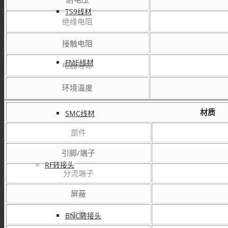
TS9线材
绝缘电阻
接触电阻
FME线材
电器寿命
环境温度
材质
SMC线材
部件
引脚/端子
RF转接头
分流端子
屏蔽
主体
BNC转接头