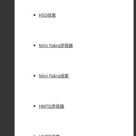
HSD线束
DC公头插座弯式插孔贴片焊接蓝色不带
屏蔽蓝色电源连接�...
返回顶部
Don`t copy text!
Mini Fakra连接器
Mini Fakra线束
HMTD连接器