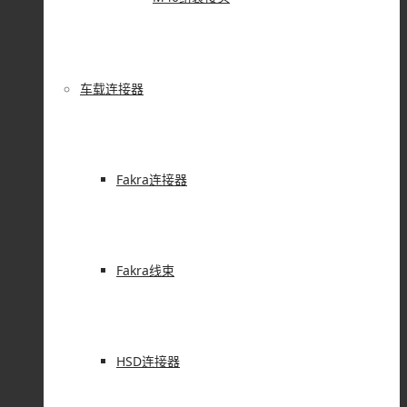
充电枪
|
储能插头
工业插头
|
Y50系列
车载连接器
技术资料
N型连接器如何保证高频信号稳定传输？核心技术解析
N型连接器规格怎么选？常见型号与应用区别介绍
Fakra连接器
如何判断N型连接器质量？采购时容易忽略的细节有哪些
采购N型连接器需要关注哪些参数？关键选型要点解析
HSD连接器选型误区有哪些？避免影响系统稳定性
HSD连接器价格差异原因分析：材料、工艺与性能区别
HSD连接器长期使用性能下降的原因及改善方法
Fakra线束
© Copyright 2025-
2026 | 深圳仁昊伟业科技版权所有 | 技术支
持由【仁昊网络】提供 |
粤ICP备18019240号
|
POST
|
PAGE
|
portfolio
| 仁昊连接器厂家大量优质防水
连接器
产品，欢迎前来
采购，一年内免费质保，让您购物无忧！
HSD连接器
AC品字口安全电源插座公头插孔AC-05三芯直式连接器