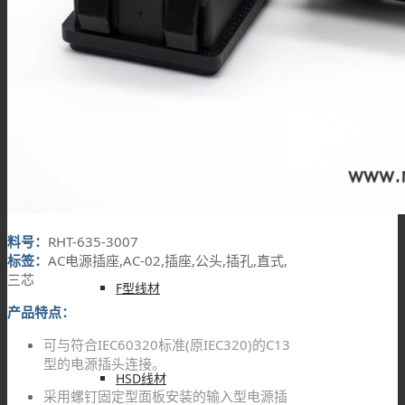
MMCX线材
MCX线材
N型线材
料号：
RHT-635-3007
标签：
AC电源插座,AC-02,插座,公头,插孔,直式,
三芯
F型线材
产品特点：
可与符合IEC60320标准(原IEC320)的C13
型的电源插头连接。
HSD线材
采用螺钉固定型面板安装的输入型电源插