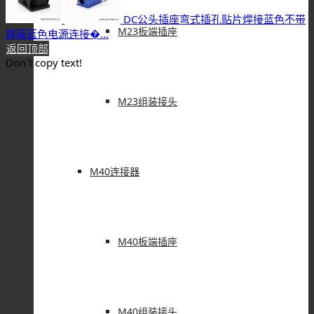
13号1号楼801室
M23板端插座
免费电话：400-6263-698
Email：
sale@renhotec.cn
|
XS航插
|
SP防水
|
MS5015
|
M23组装接头
热门产品（Hot）
M40连接器
RF连接器
|
航空插头
板对板
|
GX20
GX12
|
Y2M
M40板端插座
D-SUB
|
RF线材
M12
|
M8
M9
|
M5
M40组装接头