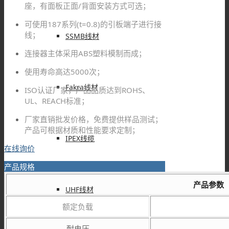
座，有面板正面/背面安装方式可选；
可使用187系列(t=0.8)的引板端子进行接
线；
SSMB线材
连接器主体采用ABS塑料模制而成；
使用寿命高达5000次；
Fakra线材
ISO认证厂家，产品品质达到ROHS、
UL、REACH标准；
厂家直销批发价格，免费提供样品测试；
产品可根据材质和性能要求定制；
IPEX线缆
在线询价
产品规格
产品参数
UHF线材
额定负载
耐电压