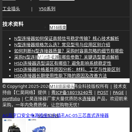
采购N型连接器需要关注哪些参数？关键选型要点解析
HSD连接器选型误区有哪些？避免影响系统稳定性
HSD连接器价格差异原因分析：材料、工艺与性能区别
HSD连接器长期使用性能下降的原因及改善方法
M16线束
仁昊连接器厂家
深圳市仁昊伟业科技电子有限公司（Renhotec）是一家专注于各
M18连接器
种
电子连接器
、端子、线束生产研发与销售的专业
连接器厂家
。
接受各种特殊产品需求大批量定制，提供加急打样的服务，交期
速度快，产品质量过硬，是值得您放心合作的靠谱厂商。
M18组装接头
|
BNC
|
SMA
|
SMB
|
N头
|
F头
|
联系我们
M23连接器
广东省东莞市虎门镇大宁文明路