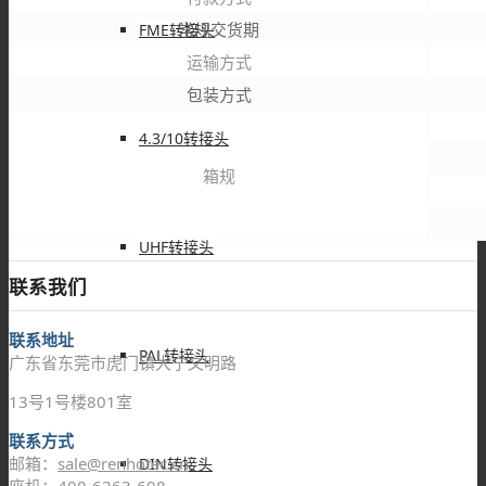
常规交货期
FME转接头
运输方式
包装方式
4.3/10转接头
箱规
UHF转接头
联系我们
联系地址
PAL转接头
广东省东莞市虎门镇大宁文明路
13号1号楼801室
联系方式
邮箱：
sale@renhotec.cn
DIN转接头
座机：400-6263-698