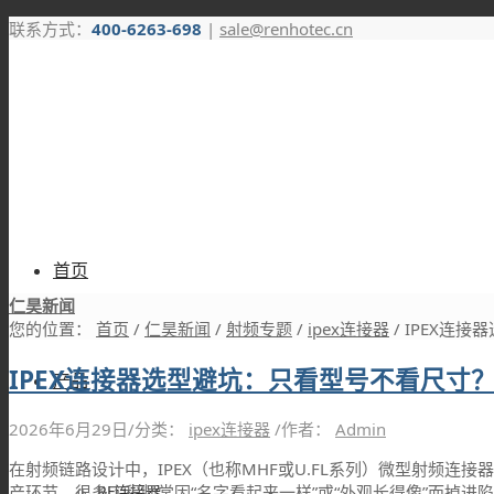
联系方式：
400-6263-698
|
sale@renhotec.cn
首页
仁昊新闻
您的位置：
首页
/
仁昊新闻
/
射频专题
/
ipex连接器
/
IPEX连接
IPEX连接器选型避坑：只看型号不看尺寸
产品
2026年6月29日
/
分类：
ipex连接器
/
作者：
Admin
在射频链路设计中，IPEX（也称MHF或U.FL系列）微型射频
RF连接器
产环节，很多工程师常因“名字看起来一样”或“外观长得像”而掉