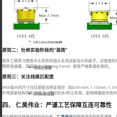
IPEX连接器
L9(1.6/5.6)连接器
原则二：杜绝实验阶段的“混搭”
很多工程师习惯用手头现有的插头去测试新设计的座子，这极度危险
精密连接器，其插拔力（Mating Force）是有严格数值标准的。
FME连接器
原则三：关注线缆匹配度
IPEX插头的尺寸往往是配合特定线径（如0.81mm, 1.13mm, 
外壳锁紧结构将无法闭合，不仅防水/防尘失效，射频屏蔽层也会外
QMA 连接器
四、 仁昊伟业：严谨工艺保障互连可靠性
作为精密连接器领域的先行者，
仁昊伟业
始终强调选型的严谨性。