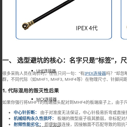
F型连接器
N型连接器
一、 选型避坑的核心：名字只是“标签”，尺
UHF连接器
很多采购人员在询价时，往往只问一句：“有
IPEX连接器
吗？”却忽
群，不同代际（如MHF1, MHF3, MHF4等）在物理尺寸、针
1. 代际混用的毁灭性后果
MCX连接器
如果你强行将MHF1的线端插头配对到MHF4的板端座子上，由
中心针折断：
由于对准度无法保证，中心针极易折弯或直接
机械结构永久性损坏：
板端的微型座子极其脆弱，非标配对产
射频性能劣化：
即便勉强连接，因接触面不匹配导致的阻抗不连续