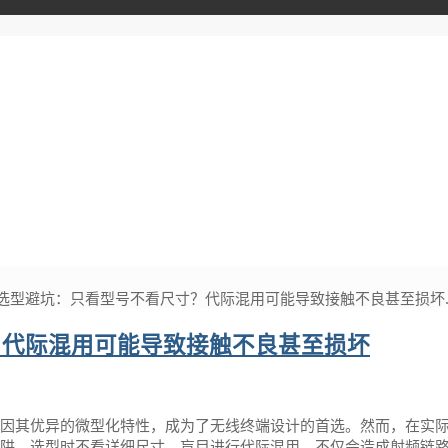
器选型避坑：只看型号不看尺寸？代际混用可能导致接触不良甚至损坏..
？代际混用可能导致接触不良甚至损坏
连接器因其优异的微型化特性，成为了无线终端设计的首选。然而，在实
进陷阱。选型时不看详细尺寸、盲目进行代际混用，不仅会造成射频链