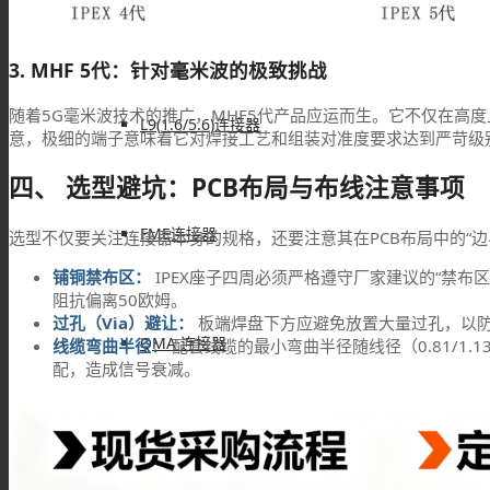
IPEX连接器
3. MHF 5代：针对毫米波的极致挑战
随着5G毫米波技术的推广，MHF5代产品应运而生。它不仅在高
L9(1.6/5.6)连接器
意，极细的端子意味着它对焊接工艺和组装对准度要求达到严苛级
四、 选型避坑：PCB布局与布线注意事项
FME连接器
选型不仅要关注连接器本身的规格，还要注意其在PCB布局中的“边
铺铜禁布区：
IPEX座子四周必须严格遵守厂家建议的“禁布区（
阻抗偏离50欧姆。
过孔（Via）避让：
板端焊盘下方应避免放置大量过孔，以
QMA 连接器
线缆弯曲半径：
配套线缆的最小弯曲半径随线径（0.81/1.
配，造成信号衰减。
RF线材