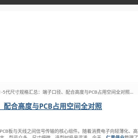
器1-5代尺寸规格汇总：端子口径、配合高度与PCB占用空间全对照...
径、配合高度与PCB占用空间全对照
现PCB板与天线之间信号传输的核心组件。随着消费电子向轻薄化、
而言，型号众多、尺寸细微，选型时极易混淆。今天，
仁昊伟业
整理