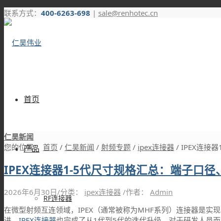
联系方式：
400-6263-698
|
sale@renhotec.cn
首页
仁昊新闻
您的位置：
首页
/
仁昊新闻
/
射频专题
/
ipex连接器
/
IPEX连接
产品
IPEX连接器1-5代尺寸规格汇总：端子口
2026年6月30日
/
分类：
ipex连接器
/
作者：
Admin
RF连接器
在微型射频互连领域，IPEX（通常被称为MHF系列）连接器是实
进，
IPEX连接器
也完成了从1代到5代的迭代升级。对于研发人员