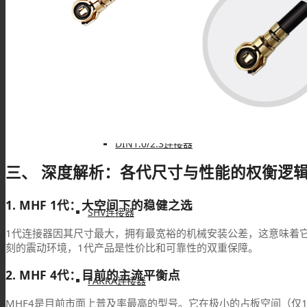
DIN4.3/10连接器
DIN1.6/5.6连接器
DIN1.0/2.3连接器
三、 深度解析：各代尺寸与性能的权衡逻
1. MHF 1代：大空间下的稳健之选
SHV连接器
1代连接器因其尺寸最大，拥有最宽裕的机械安装公差，这意味着
刻的震动环境，1代产品是性价比和可靠性的双重保障。
2. MHF 4代：目前的主流平衡点
FAKRA连接器
MHF4是目前市面上普及率最高的型号。它在极小的占板空间（仅1.